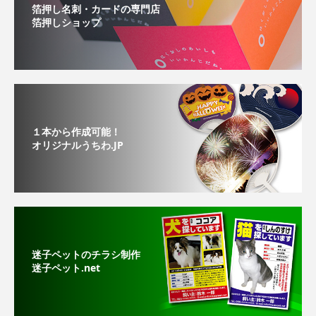
箔押し名刺・カードの専門店
箔押しショップ
１本から作成可能！
オリジナルうちわ.JP
迷子ペットのチラシ制作
迷子ペット.net