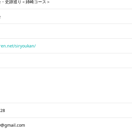
会・史跡巡り＜姉崎コース＞
会
ren.net/siryoukan/
728
9@gmail.com