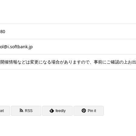
080
ol@i.softbank.jp
の開催情報などは変更になる場合がありますので、事前にご確認の上お
et
RSS
feedly
Pin it