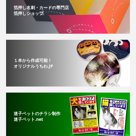
箔押し名刺・カードの専門店
箔押しショップ
１本から作成可能！
オリジナルうちわ.JP
迷子ペットのチラシ制作
迷子ペット.net