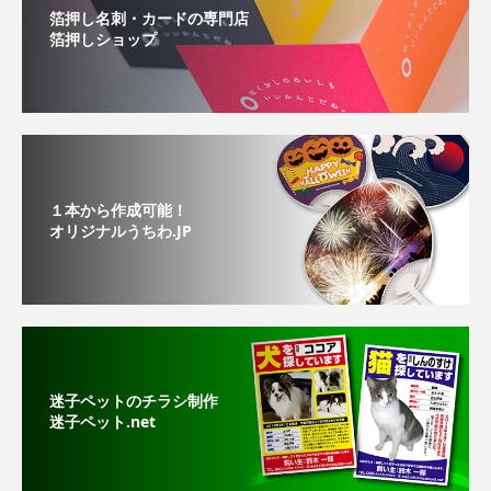
箔押し名刺・カードの専門店
箔押しショップ
１本から作成可能！
オリジナルうちわ.JP
迷子ペットのチラシ制作
迷子ペット.net