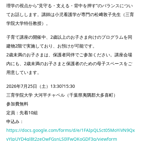
理学の視点から”見守る・支える・背中を押す”のバランスについ
てお話しします。講師は小児看護学が専門の松﨑敦子先生（三育
学院大学特任教授）。
子育て講座の開催中、2歳以上のお子さま向けのプログラムを同
建物2階で実施しており、お預けが可能です。
2歳未満のお子さまは、保護者同伴でご参加ください。講座会場
内にも、2歳未満のお子さまと保護者のための母子スペースをご
用意しています。
2026年7月25日（土）13:30?15:30
三育学院大学 大河平チャペル（千葉県夷隅郡大多喜町）
参加費無料
定員：先着10組
申込み：
https://docs.google.com/forms/d/e/1FAIpQLSct05MoYiVN9Qx
vYJpUYD4ql8t2zeOwFGsnLS0lFwQKoGDF3g/viewform