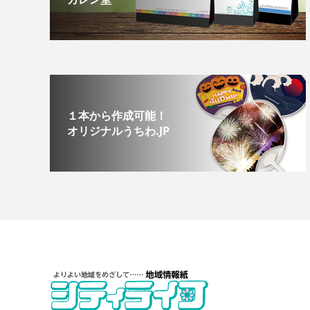
１本から作成可能！
オリジナルうちわ.JP