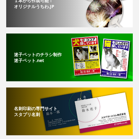
１本から作成可能！
オリジナルうちわ.JP
迷子ペットのチラシ制作
迷子ペット.net
名刺印刷の専門サイト
スタプリ名刺