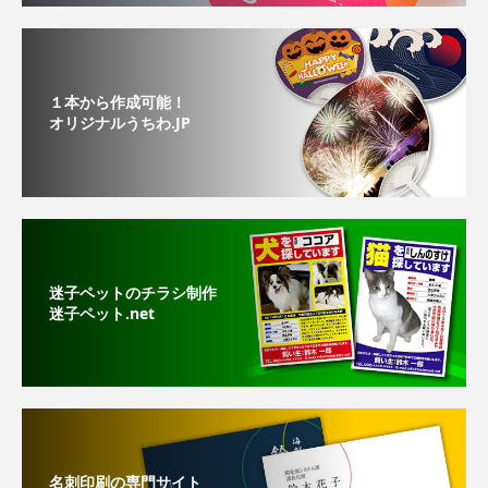
１本から作成可能！
オリジナルうちわ.JP
迷子ペットのチラシ制作
迷子ペット.net
名刺印刷の専門サイト