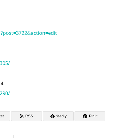
p?post=3722&action=edit
305/
4
290/
et
RSS
feedly
Pin it