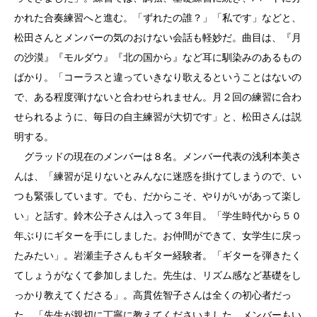
かれた合奏練習へと進む。「ずれたの誰？」「私です」などと、
松田さんとメンバーの気のおけない会話も軽妙だ。曲目は、『月
の沙漠』『モルダウ』『北の国から』など耳に馴染みのあるもの
ばかり。「コーラスと違っていきなり歌えるということはないの
で、ある程度弾けないと合わせられません。月２回の練習に合わ
せられるように、毎日の自主練習が大切です」と、松田さんは説
明する。
グラッドの現在のメンバーは８名。メンバー代表の浅利本美さ
んは、「練習が足りないとみんなに迷惑を掛けてしまうので、い
つも緊張しています。でも、だからこそ、やりがいがあって楽し
い」と話す。鈴木公子さんは入って３年目。「学生時代から５０
年ぶりにギターを手にしました。お仲間ができて、女学生に戻っ
たみたい」。岩瀬圭子さんもギター経験者。「ギターを弾きたく
てしょうがなくて参加しました。先生は、リズム感など基礎をし
っかり教えてくださる」。高貫佐智子さんは全くの初心者だっ
た。「先生が親切に丁寧に教えてくださいました。メンバーもい