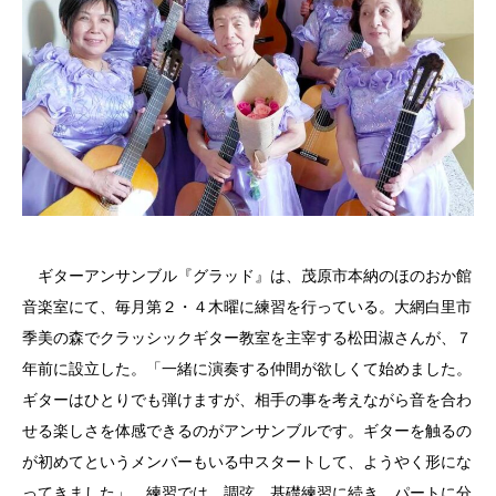
ギターアンサンブル『グラッド』は、茂原市本納のほのおか館
音楽室にて、毎月第２・４木曜に練習を行っている。大網白里市
季美の森でクラッシックギター教室を主宰する松田淑さんが、７
年前に設立した。「一緒に演奏する仲間が欲しくて始めました。
ギターはひとりでも弾けますが、相手の事を考えながら音を合わ
せる楽しさを体感できるのがアンサンブルです。ギターを触るの
が初めてというメンバーもいる中スタートして、ようやく形にな
ってきました」。練習では、調弦、基礎練習に続き、パートに分