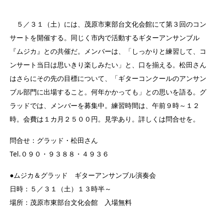
５／３１（土）には、茂原市東部台文化会館にて第３回のコン
サートを開催する。同じく市内で活動するギターアンサンブル
『ムジカ』との共催だ。メンバーは、「しっかりと練習して、コ
ンサート当日は思いきり楽しみたい」と、口を揃える。松田さん
はさらにその先の目標について、「ギターコンクールのアンサン
ブル部門に出場すること。何年かかっても」との思いを語る。グ
ラッドでは、メンバーを募集中。練習時間は、午前９時～１２
時。会費は１カ月２５００円。見学あり。詳しくは問合せを。
問合せ：グラッド・松田さん
Tel.０９０・９３８８・４９３６
●ムジカ＆グラッド ギターアンサンブル演奏会
日時：５／３１（土）１３時半～
場所：茂原市東部台文化会館 入場無料