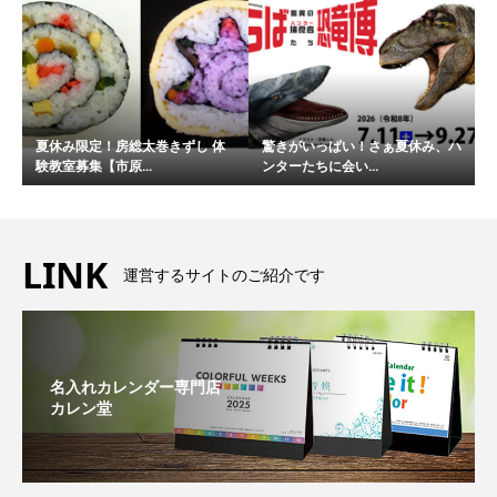
夏休み限定！房総太巻きずし 体
驚きがいっぱい！さぁ夏休み、ハ
験教室募集【市原...
ンターたちに会い...
LINK
運営するサイトのご紹介です
名入れカレンダー専門店
カレン堂