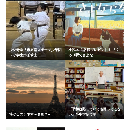
少林寺拳法市原南スポーツ少年団
小説本 ３名様プレゼント！ 『く
～小学生姉弟拳士...
るり駅でさよな...
「平和は黙っていても降ってこな
懐かしのシネマ～名画２～
い」小中学校で平...