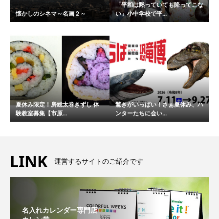
「平和は黙っていても降ってこな
懐かしのシネマ～名画２～
い」小中学校で平...
夏休み限定！房総太巻きずし 体
驚きがいっぱい！さぁ夏休み、ハ
験教室募集【市原...
ンターたちに会い...
LINK
運営するサイトのご紹介です
名入れカレンダー専門店