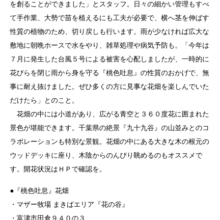
を創ることができました」とスタッフ。日々の細かい管理もすべ
て手作業、大勢で苗を植えるにも工夫が必要で、横へ茎を伸ばす
性質の植物のため、切り戻しも行います。雨が少なければ広大な
敷地に朝晩ホースで水をやり、雑草処理や病気予防も。「今年は
７月に発生した台風５号による被害を心配しましたが、一時的に
花びらを閉じ雨から身を守る『桃色吐息』の性質のおかげで、無
事に耐え抜けました。ぜひ多くの方に見事な花畑を楽しんでいた
だけたら」とのこと。
花畑の中には小道があり、広がる青空と３６０度花に囲まれた
景色が堪能できます。千葉県の絶景『九十九谷』の山並みとのコ
ラボレーションも特別な景観。花畑の中にある大きな木の根元の
ウッドデッキに座り、木陰からのんびり眺めるのもオススメで
す。開花状況はＨＰで確認を。
●『桃色吐息』花畑
・マザー牧場 まきばエリア『花の谷』
・富津市田倉９４０の３