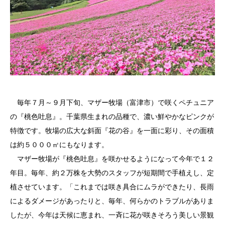
毎年７月～９月下旬、マザー牧場（富津市）で咲くペチュニア
の『桃色吐息』。千葉県生まれの品種で、濃い鮮やかなピンクが
特徴です。牧場の広大な斜面『花の谷』を一面に彩り、その面積
は約５０００㎡にもなります。
マザー牧場が『桃色吐息』を咲かせるようになって今年で１２
年目。毎年、約２万株を大勢のスタッフが短期間で手植えし、定
植させています。「これまでは咲き具合にムラができたり、長雨
によるダメージがあったりと、毎年、何らかのトラブルがありま
したが、今年は天候に恵まれ、一斉に花が咲きそろう美しい景観