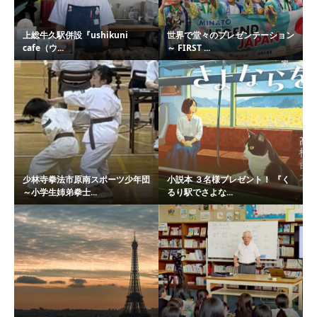
上総牛久駅併設『ushikuni
世界で堂々のプレゼンテーション
cafe（ウ...
～ FIRST ...
少林寺拳法市原南スポーツ少年団
小説本 ３名様プレゼント！ 『く
～小学生姉弟拳士...
るり駅でさよな...