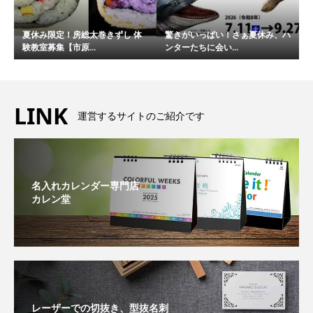
夏休み限定！房総太巻きずし 体
驚きがいっぱい！さぁ夏休み、ハ
験教室募集【市原...
ンターたちに会い...
LINK
運営するサイトのご紹介です
名入れカレンダー専門店
カレン堂
レーザーでの切抜き、型抜名刺