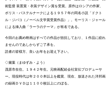
術監督 装置賞・衣装デザイン賞を受賞。原作はロシアの作家、
ボリス・パステルナークによる１９５７年の同名小説「ドクト
ル・ジバコ（ノーベル文学賞受賞作品）」。モーリス・ジャール
による挿入曲「ラーラのテーマ」が有名である。
今回のお薦め映画はすべての作品が拮抗しており、１作品に絞れ
ませんのであしからずご了承を。
読者の皆様方、良いお年をお迎え下さい。
◇黛葉（まゆずみ・よう）
茂原市在住。１９４２年生。元映画配給会社宣伝プロデューサ
ー。現役時代は年２００本以上を鑑賞、現在、放送された洋邦画
の録画ＤＶＤは１１００枚以上にのぼる。