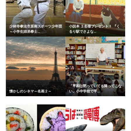
少林寺拳法市原南スポーツ少年団
小説本 ３名様プレゼント！ 『く
～小学生姉弟拳士...
るり駅でさよな...
「平和は黙っていても降ってこな
懐かしのシネマ～名画２～
い」小中学校で平...