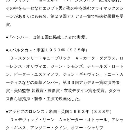
その中をモーセなどエジプト民が海の中を進むクライマックスシ
ーンがあまりにも有名。第２９回アカデミー賞で特殊効果賞を受
賞。
●「ベンハー」は第１回に掲載したので割愛。
●スパルタカス：米国１９６０年（Ｓ３５年）
Ｄ＝スタンリー・キューブリック Ａ＝カーク・ダグラス、ロ
ーレンス・オリヴィエ、ジーン・シモンズ、チャールズ・ロート
ン、ピーター・ユスティノフ、ジョン・ギャヴィン、トニー・カ
ーティスなどの豪華メンバー。第３３回アカデミー賞助演男優
賞・美術監督 装置賞・撮影賞・衣装デザイン賞を受賞。ダグラ
ス自ら総指揮・製作・主演で映画化した。
●アラビアのロレンス：米国・英国１９６３年（Ｓ３８年）
Ｄ＝デヴィッド・リーン Ａ＝ピーター・オトゥール、アレッ
ク・ギネス、アンソニー・クイン、オマー・シャリフ