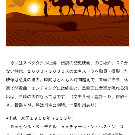
今回はスペクタクル巨編「伝説の歴史映画」のご紹介。ＣＧが
ない時代、１０００～３０００人のエキストラを動員・撮影した
映像は必見の迫力。時間はどれも３時間超えで、冒頭に序曲、休
憩で間奏曲、エンディングには終曲と、黒画面に音楽が流れる演
出は、当時の大作ならではです。（文中凡例：監督＝Ｄ、俳優＝
Ａ、音楽＝Ｍ、年は日本公開時。一部引用あり）
●十戒：米国１９５８年（Ｓ３３年）
Ｄ＝セシル・Ｂ・デミル Ａ＝チャールトン・ヘストン、ユ
ル・ブリンナー Ｍ＝エルマー・バーンスタイン 紅海が割れ、