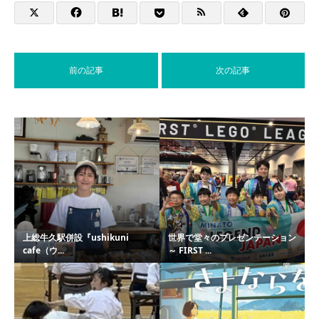
前の記事
次の記事
上総牛久駅併設『ushikuni
世界で堂々のプレゼンテーション
cafe（ウ...
～ FIRST ...