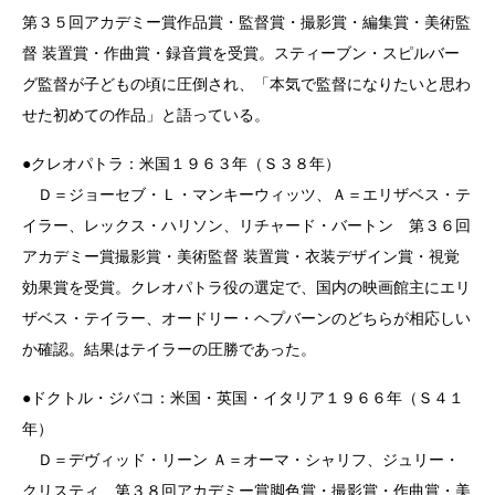
第３５回アカデミー賞作品賞・監督賞・撮影賞・編集賞・美術監
督 装置賞・作曲賞・録音賞を受賞。スティーブン・スピルバー
グ監督が子どもの頃に圧倒され、「本気で監督になりたいと思わ
せた初めての作品」と語っている。
●クレオパトラ：米国１９６３年（Ｓ３８年）
Ｄ＝ジョーセブ・Ｌ・マンキーウィッツ、Ａ＝エリザベス・テ
イラー、レックス・ハリソン、リチャード・バートン 第３６回
アカデミー賞撮影賞・美術監督 装置賞・衣装デザイン賞・視覚
効果賞を受賞。クレオパトラ役の選定で、国内の映画館主にエリ
ザベス・テイラー、オードリー・ヘプバーンのどちらが相応しい
か確認。結果はテイラーの圧勝であった。
●ドクトル・ジバコ：米国・英国・イタリア１９６６年（Ｓ４１
年）
Ｄ＝デヴィッド・リーン Ａ＝オーマ・シャリフ、ジュリー・
クリスティ 第３８回アカデミー賞脚色賞・撮影賞・作曲賞・美