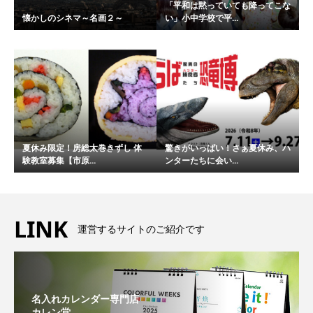
「平和は黙っていても降ってこな
懐かしのシネマ～名画２～
い」小中学校で平...
夏休み限定！房総太巻きずし 体
驚きがいっぱい！さぁ夏休み、ハ
験教室募集【市原...
ンターたちに会い...
LINK
運営するサイトのご紹介です
名入れカレンダー専門店
カレン堂