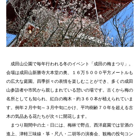
成田山公園で毎年行われる冬のイベント「成田の梅まつり」。
会場は成田山新勝寺大本堂の奥、１６万５０００平方メートルも
の広大な庭園。四季折々の表情を楽しむことができ、多くの成田
山参詣者や市民から親しまれている憩いの場です。古くから梅の
名所としても知られ、紅白の梅木・約３６０本が植えられていま
す。例年２月中旬～３月中旬にかけ、平均樹齢７０年を超える古
木の気品ある花たちが次々に開花します。
まつり期間中の土・日には、梅林で野点、西洋庭園では甘酒の
進上、津軽三味線・箏・尺八・二胡等の演奏会、観梅の投句コン