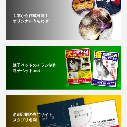
１本から作成可能！
オリジナルうちわ.JP
迷子ペットのチラシ制作
迷子ペット.net
名刺印刷の専門サイト
スタプリ名刺