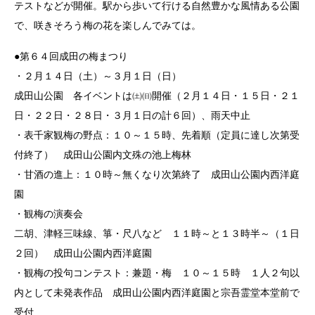
テストなどが開催。駅から歩いて行ける自然豊かな風情ある公園
で、咲きそろう梅の花を楽しんでみては。
●第６４回成田の梅まつり
・２月１４日（土）～３月１日（日）
成田山公園 各イベントは㈯㈰開催（２月１４日・１５日・２１
日・２２日・２８日・３月１日の計６回）、雨天中止
・表千家観梅の野点：１０～１５時、先着順（定員に達し次第受
付終了） 成田山公園内文殊の池上梅林
・甘酒の進上：１０時～無くなり次第終了 成田山公園内西洋庭
園
・観梅の演奏会
二胡、津軽三味線、箏・尺八など １１時～と１３時半～（１日
２回） 成田山公園内西洋庭園
・観梅の投句コンテスト：兼題・梅 １０～１５時 １人２句以
内として未発表作品 成田山公園内西洋庭園と宗吾霊堂本堂前で
受付