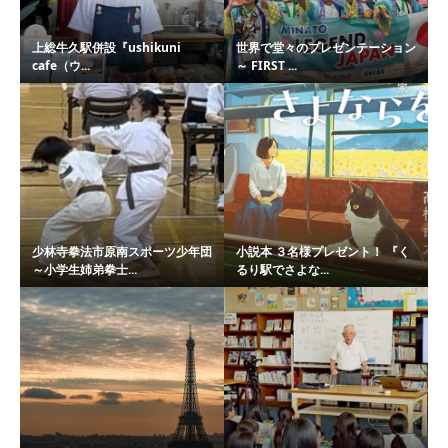
上総牛久駅併設『ushikuni
世界で堂々のプレゼンテーション
cafe（ウ...
～ FIRST ...
少林寺拳法市原南スポーツ少年団
小説本 ３名様プレゼント！ 『く
～小学生姉弟拳士...
るり駅でさよな...