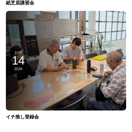
紙芝居講習会
10月
14
2026
イチ推し登録会