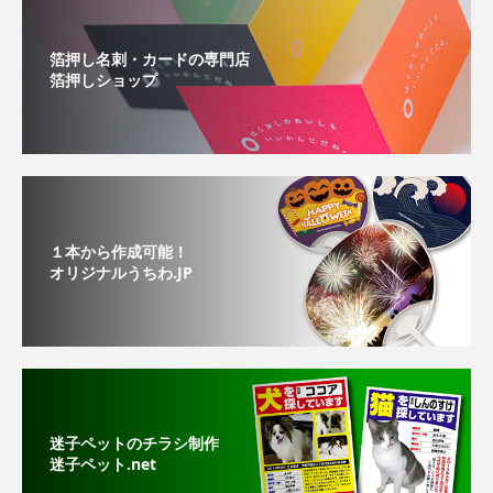
箔押し名刺・カードの専門店
箔押しショップ
１本から作成可能！
オリジナルうちわ.JP
迷子ペットのチラシ制作
迷子ペット.net