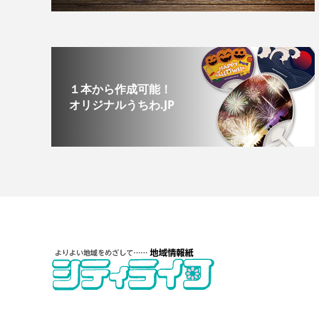
１本から作成可能！
オリジナルうちわ.JP