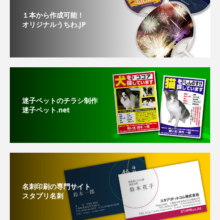
１本から作成可能！
オリジナルうちわ.JP
迷子ペットのチラシ制作
迷子ペット.net
名刺印刷の専門サイト
スタプリ名刺