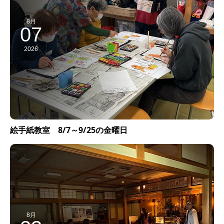
8月
07
2026
絵手紙教室 8/7～9/25の金曜日
8月