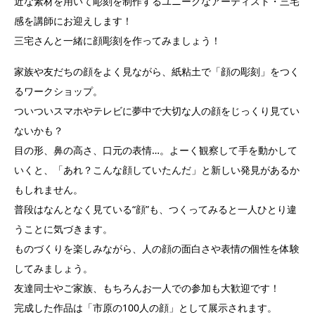
近な素材を用いて彫刻を制作するユニークなアーティスト・三宅
感を講師にお迎えします！
三宅さんと一緒に顔彫刻を作ってみましょう！
家族や友だちの顔をよく見ながら、紙粘土で「顔の彫刻」をつく
るワークショップ。
ついついスマホやテレビに夢中で大切な人の顔をじっくり見てい
ないかも？
目の形、鼻の高さ、口元の表情…。よーく観察して手を動かして
いくと、「あれ？こんな顔していたんだ」と新しい発見があるか
もしれません。
普段はなんとなく見ている“顔”も、つくってみると一人ひとり違
うことに気づきます。
ものづくりを楽しみながら、人の顔の面白さや表情の個性を体験
してみましょう。
友達同士やご家族、もちろんお一人での参加も大歓迎です！
完成した作品は「市原の100人の顔」として展示されます。