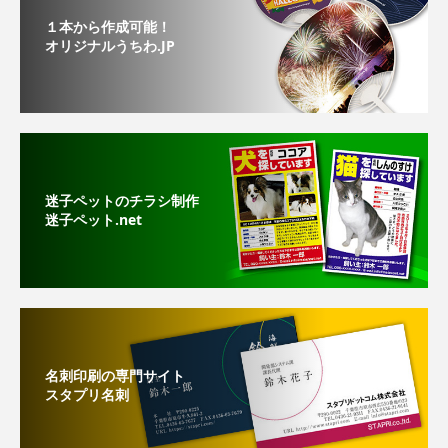
１本から作成可能！
オリジナルうちわ.JP
迷子ペットのチラシ制作
迷子ペット.net
名刺印刷の専門サイト
スタプリ名刺