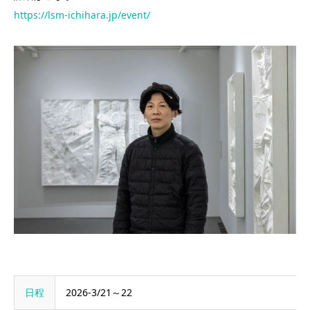
https://lsm-ichihara.jp/event/
日程
2026-3/21～22