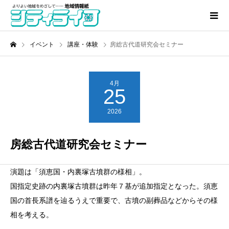
イベント
講座・体験
房総古代道研究会セミナー
4月
25
2026
房総古代道研究会セミナー
演題は「須恵国・内裏塚古墳群の様相」。
国指定史跡の内裏塚古墳群は昨年７基が追加指定となった。須恵
国の首長系譜を辿るうえで重要で、古墳の副葬品などからその様
相を考える。