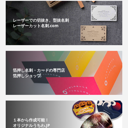
レーザーでの切抜き、型抜名刺
レーザーカット名刺.com
箔押し名刺・カードの専門店
箔押しショップ
１本から作成可能！
オリジナルうちわ.JP