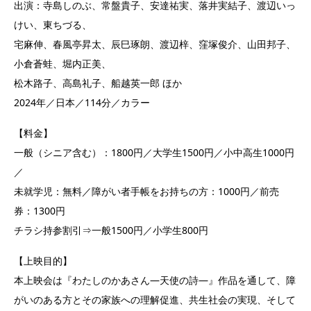
出演：寺島しのぶ、常盤貴子、安達祐実、落井実結子、渡辺いっ
けい、東ちづる、
宅麻伸、春風亭昇太、辰巳琢朗、渡辺梓、窪塚俊介、山田邦子、
小倉蒼蛙、堀内正美、
松木路子、高島礼子、船越英一郎 ほか
2024年／日本／114分／カラー
【料金】
一般（シニア含む）：1800円／大学生1500円／小中高生1000円
／
未就学児：無料／障がい者手帳をお持ちの方：1000円／前売
券：1300円
チラシ持参割引⇒一般1500円／小学生800円
【上映目的】
本上映会は『わたしのかあさん―天使の詩―』作品を通して、障
がいのある方とその家族への理解促進、共生社会の実現、そして