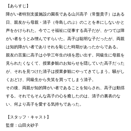
【あらすじ】
障がい者特別支援施設の園長である山川高子（常盤貴子）はある
日、親友から母親・清子（寺島しのぶ）のことを本にしないかと
声をかけられた。今でこそ福祉に従事する高子だが、かつては障
がい者をうとみ憎んですらいた。高子は聡明な子だったが、両親
は知的障がい者でありそれを恥じた時期があったからである。
親友の言葉に高子は小学三年生の頃を思い出す。同級生に母親を
見られたくなくて、授業参観のお知らせを隠していた高子だった
が、それを見つけた清子は授業参観にやってきてしまう。騒がし
くおどけ、同級生から失笑を買ってしまう清子。
その後、両親が知的障がい者であることを知らされ、高子は動揺
する。それでもそんな高子の心を癒したのは、清子の裏表のな
い、何より高子を愛する気持ちであった。
【スタッフ・キャスト】
監督：山田火砂子