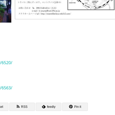
19
/6520/
/6563/
et
RSS
feedly
Pin it