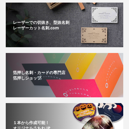
レーザーでの切抜き、型抜名刺
レーザーカット名刺.com
箔押し名刺・カードの専門店
箔押しショップ
１本から作成可能！
オリジナルうちわ.JP