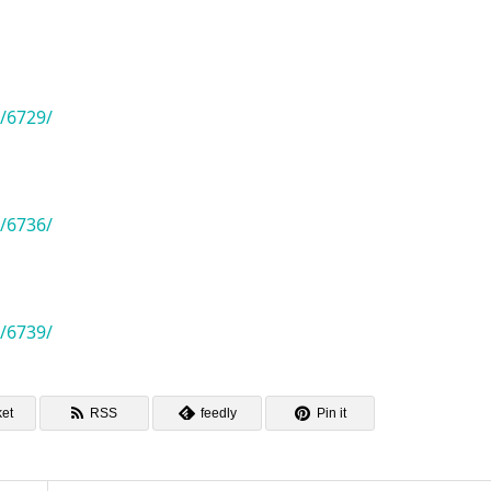
/6729/
/6736/
/6739/
et
RSS
feedly
Pin it