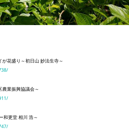
イが花盛り～初日山 妙法生寺～
738/
区農業振興協議会～
911/
和更堂 相川 浩～
747/