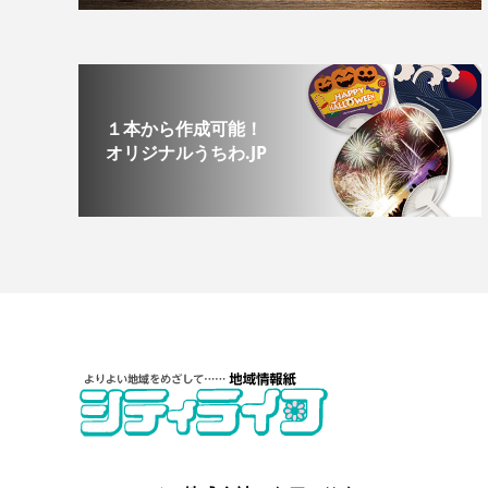
１本から作成可能！
オリジナルうちわ.JP