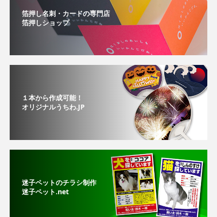
箔押し名刺・カードの専門店
箔押しショップ
１本から作成可能！
オリジナルうちわ.JP
迷子ペットのチラシ制作
迷子ペット.net