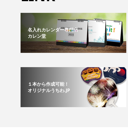
名入れカレンダー専門店
カレン堂
１本から作成可能！
オリジナルうちわ.JP