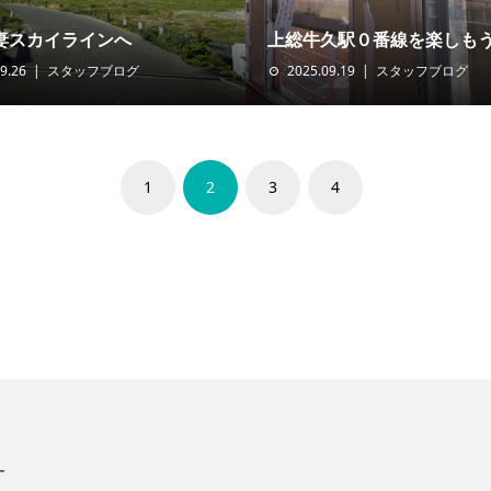
妻スカイラインへ
上総牛久駅０番線を楽しも
9.26
スタッフブログ
2025.09.19
スタッフブログ
1
2
3
4
す