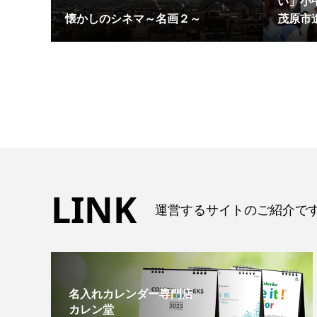
い」小
懐かしのシネマ～名画２～
茂原市遺
LINK
運営するサイトのご紹介で
名入れカレンダー専門店
カレン堂