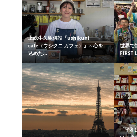
上総牛久駅併設『ushikuni
cafe（ウシクニ カフェ）』～心を
世界で
込めた...
FIRST 
「平和