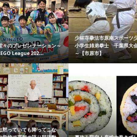
少林寺拳法市原南スポーツ
堂々のプレゼンテーション～
小学生姉弟拳士 千葉県大
LEGO League 202...
～【市原市】
は黙っていても降ってこな