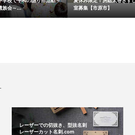
中学校で平和の語り部活動～
夏休み限定！房総太巻きずし
族会～...
室募集【市原市】
す
レーザーでの切抜き、型抜名刺
レーザーカット名刺.com