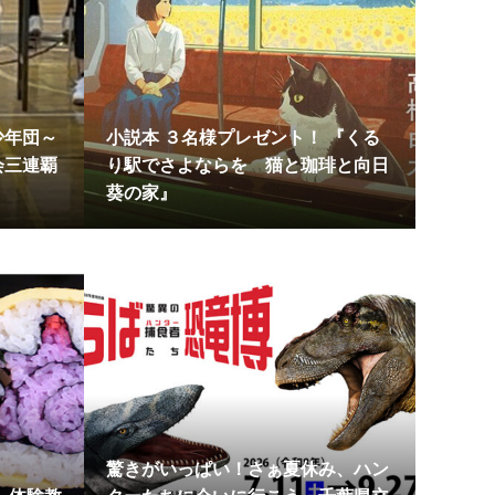
少年団～
小説本 ３名様プレゼント！ 『くる
会三連覇
り駅でさよならを 猫と珈琲と向日
葵の家』
驚きがいっぱい！さぁ夏休み、ハン