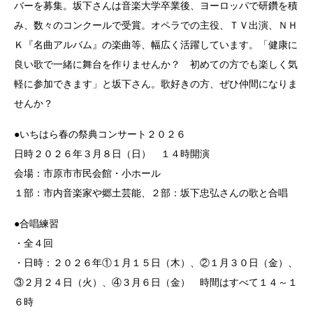
バーを募集。坂下さんは音楽大学卒業後、ヨーロッパで研鑽を積
み、数々のコンクールで受賞。オペラでの主役、ＴＶ出演、ＮＨ
Ｋ『名曲アルバム』の楽曲等、幅広く活躍しています。「健康に
良い歌で一緒に舞台を作りませんか？ 初めての方でも楽しく気
軽に参加できます」と坂下さん。歌好きの方、ぜひ仲間になりま
せんか？
●いちはら春の祭典コンサート２０２６
日時２０２６年３月８日（日） １４時開演
会場：市原市市民会館・小ホール
１部：市内音楽家や郷土芸能、２部：坂下忠弘さんの歌と合唱
●合唱練習
・全４回
・日時：２０２６年①１月１５日（木）、②１月３０日（金）、
③２月２４日（火）、④３月６日（金） 時間はすべて１４～１
６時