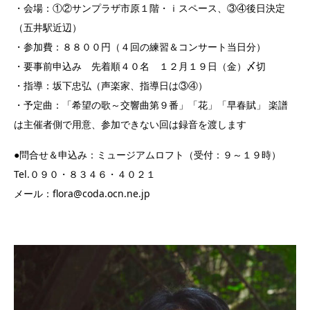
・会場：①②サンプラザ市原１階・ｉスペース、③④後日決定
（五井駅近辺）
・参加費：８８００円（４回の練習＆コンサート当日分）
・要事前申込み 先着順４０名 １２月１９日（金）〆切
・指導：坂下忠弘（声楽家、指導日は③④）
・予定曲：「希望の歌～交響曲第９番」「花」「早春賦」 楽譜
は主催者側で用意、参加できない回は録音を渡します
●問合せ＆申込み：ミュージアムロフト（受付：９～１９時）
Tel.０９０・８３４６・４０２１
メール：flora@coda.ocn.ne.jp