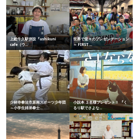
上総牛久駅併設『ushikuni
世界で堂々のプレゼンテーション
cafe（ウ...
～ FIRST ...
少林寺拳法市原南スポーツ少年団
小説本 ３名様プレゼント！ 『く
～小学生姉弟拳士...
るり駅でさよな...