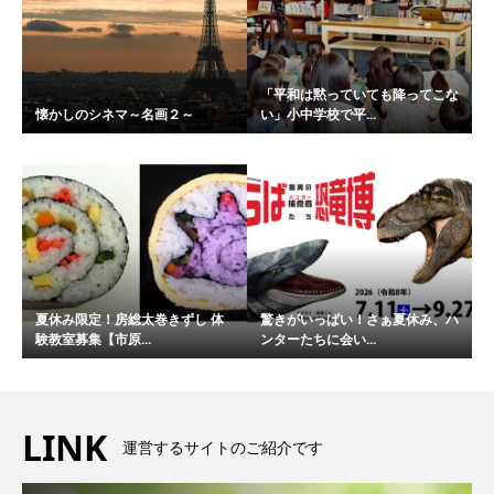
「平和は黙っていても降ってこな
懐かしのシネマ～名画２～
い」小中学校で平...
夏休み限定！房総太巻きずし 体
驚きがいっぱい！さぁ夏休み、ハ
験教室募集【市原...
ンターたちに会い...
LINK
運営するサイトのご紹介です