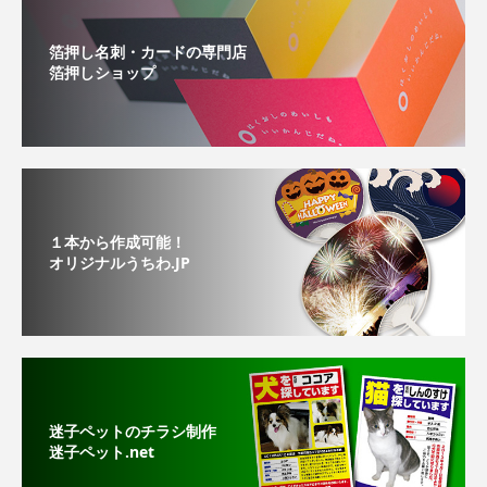
箔押し名刺・カードの専門店
箔押しショップ
１本から作成可能！
オリジナルうちわ.JP
迷子ペットのチラシ制作
迷子ペット.net