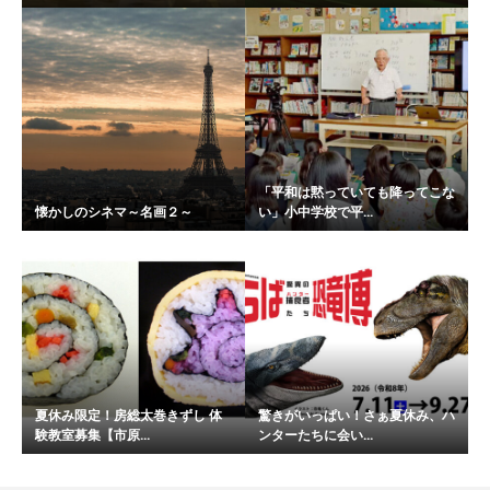
「平和は黙っていても降ってこな
懐かしのシネマ～名画２～
い」小中学校で平...
夏休み限定！房総太巻きずし 体
驚きがいっぱい！さぁ夏休み、ハ
験教室募集【市原...
ンターたちに会い...