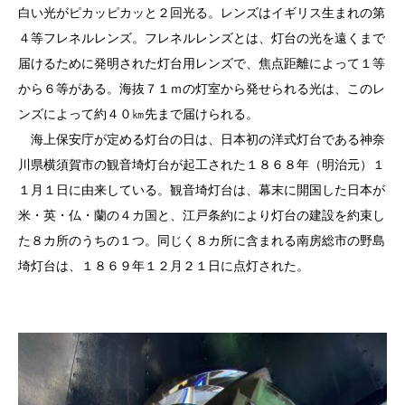
白い光がピカッピカッと２回光る。レンズはイギリス生まれの第
４等フレネルレンズ。フレネルレンズとは、灯台の光を遠くまで
届けるために発明された灯台用レンズで、焦点距離によって１等
から６等がある。海抜７１ｍの灯室から発せられる光は、このレ
ンズによって約４０㎞先まで届けられる。
海上保安庁が定める灯台の日は、日本初の洋式灯台である神奈
川県横須賀市の観音埼灯台が起工された１８６８年（明治元）１
１月１日に由来している。観音埼灯台は、幕末に開国した日本が
米・英・仏・蘭の４カ国と、江戸条約により灯台の建設を約束し
た８カ所のうちの１つ。同じく８カ所に含まれる南房総市の野島
埼灯台は、１８６９年１２月２１日に点灯された。