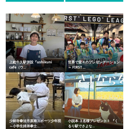
上総牛久駅併設『ushikuni
世界で堂々のプレゼンテーション
cafe（ウ...
～ FIRST ...
少林寺拳法市原南スポーツ少年団
小説本 ３名様プレゼント！ 『く
～小学生姉弟拳士...
るり駅でさよな...