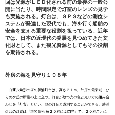
回は光源がＬＥＤ化される前の最後の一般公
開に当たり、時間限定で灯室のレンズの見学
も実施される。灯台は、ＧＰＳなどの測位シ
ステムが発達した現代でも、海を行く船舶の
安全を支える重要な役割を担っている。近年
では、日本の近現代の発展を見つめてきた文
化財として、また観光資源としてもその役割
を期待される。
外房の海を見守り１０８年
白亜八角形の塔の勝浦灯台は、高さ２１ｍ。外房の最東端・ひ
らめケ丘の断崖の上に立つ。灯台が放つ光の色と光り方の組み合
わせを『灯質』といい、他の灯台と識別することができる。勝浦
灯台の灯質は『群閃白光 毎２０秒に２閃光』で、２０秒ごとに