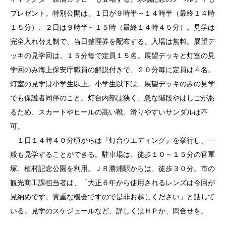
プレゼント。特別公開は、１日が９時半～１４時半（最終１４時
１５分）、２日は９時半～１５時（最終１４時４５分）。見学は
完全入れ替え制で、当日整理券を配布する。入場は無料。展望デ
ッキの見学回は、１５分毎で定員１５名。展望デッキと灯室の見
学回のみ海上保安庁職員の解説付きで、２０分毎に定員は４名。
灯室の見学は小学生以上。小学生以下は、展望デッキのみの見学
でも保護者同伴のこと。灯台内部は狭く、急な階段やはしごがあ
るため、スカートやヒールの高い靴、滑りやすいサンダルは不
可。
１日１４時４０分頃からは『灯台ウエディング』を挙行し、一
般も見学することができる。駐車場は、徒歩１０～１５分の官軍
塚、植村記念公園を利用。ＪＲ勝浦駅からは、徒歩３０分。市の
観光商工課担当者は、「大正６年から使用されるレンズは今回が
見納めです。貴重な機会ですので是非お越しください」と話して
いる。見学のスケジュールなど、詳しくはＨＰか、問合せを。