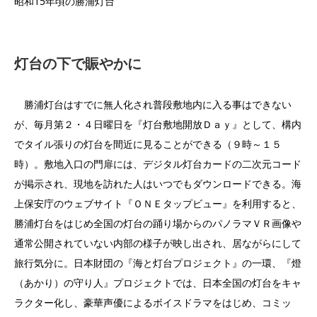
昭和15年頃の勝浦灯台
灯台の下で賑やかに
勝浦灯台はすでに無人化され普段敷地内に入る事はできない
が、毎月第２・４日曜日を『灯台敷地開放Ｄａｙ』として、構内
でタイル張りの灯台を間近に見ることができる（９時～１５
時）。敷地入口の門扉には、デジタル灯台カードの二次元コード
が掲示され、現地を訪れた人はいつでもダウンロードできる。海
上保安庁のウェブサイト『ＯＮＥタップビュー』を利用すると、
勝浦灯台をはじめ全国の灯台の踊り場からのパノラマＶＲ画像や
通常公開されていない内部の様子が映し出され、居ながらにして
旅行気分に。日本財団の『海と灯台プロジェクト』の一環、『燈
（あかり）の守り人』プロジェクトでは、日本全国の灯台をキャ
ラクター化し、豪華声優によるボイスドラマをはじめ、コミッ