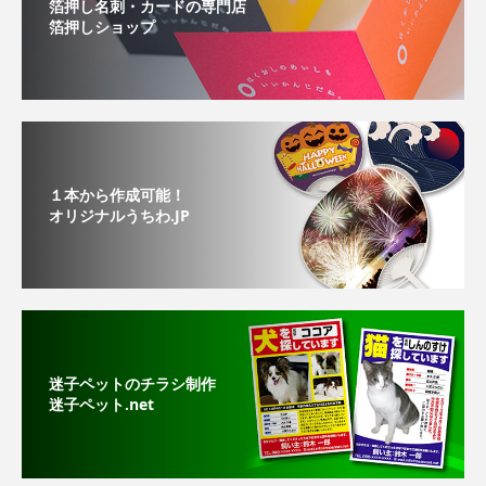
箔押し名刺・カードの専門店
箔押しショップ
１本から作成可能！
オリジナルうちわ.JP
迷子ペットのチラシ制作
迷子ペット.net