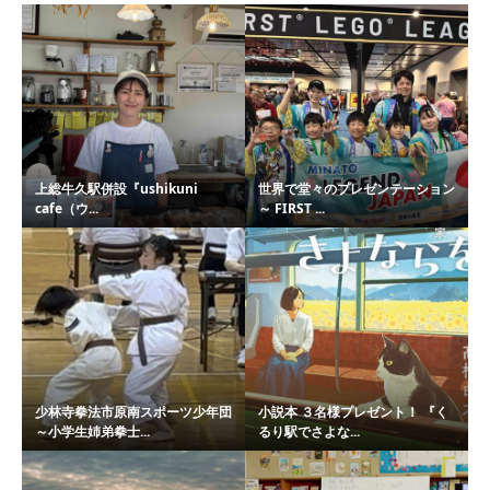
上総牛久駅併設『ushikuni
世界で堂々のプレゼンテーション
cafe（ウ...
～ FIRST ...
少林寺拳法市原南スポーツ少年団
小説本 ３名様プレゼント！ 『く
～小学生姉弟拳士...
るり駅でさよな...