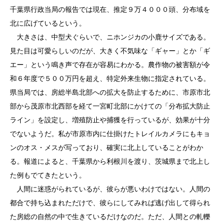
千葉県行政当局の報告では現在、推定９万４０００頭、分布域を
北に広げているという。
大きさは、中型犬ぐらいで、ニホンジカの小鹿サイズである。
見た目は可愛らしいのだが、大きく不気味な「ギャー」とか「ギ
エー」という鳴き声で存在が容易にわかる。農作物の被害額が令
和６年度で５００万円を超え、特定外来生物に指定されている。
県当局では、房総半島北部への拡大を防止するために、市原市北
部から茂原市北西部を経て一宮町北部にかけての「分布拡大防止
ライン」を設定し、増殖防止や捕獲を行っているが、効果が十分
でないようだ。私が市原市内に仕掛けたトレイルカメラにもキョ
ンのオス・メスが写っており、確実に北上していることがわか
る。報道によると、千葉県から利根川を渡り、茨城県まで北上し
た例もでてきたという。
人間に迷惑がられているが、彼らが悪いわけではない。人間の
都合で持ち込まれただけで、彼らにしてみれば逃げ出して得られ
た房総の自然の中で生きているだけなのだ。ただ、人間との軋轢