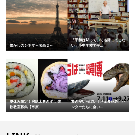
「平和は黙っていても降ってこな
懐かしのシネマ～名画２～
い」小中学校で平...
夏休み限定！房総太巻きずし 体
驚きがいっぱい！さぁ夏休み、ハ
験教室募集【市原...
ンターたちに会い...