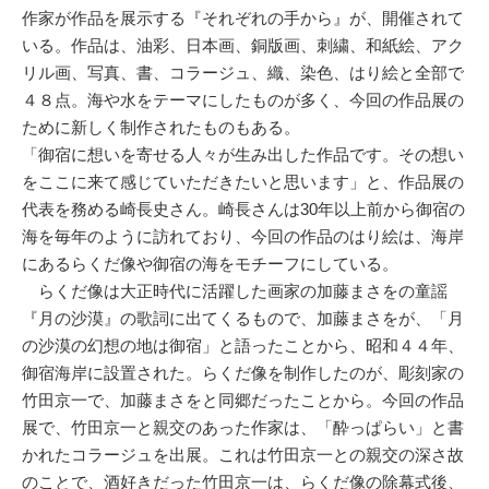
作家が作品を展示する『それぞれの手から』が、開催されて
いる。作品は、油彩、日本画、銅版画、刺繍、和紙絵、アク
リル画、写真、書、コラージュ、織、染色、はり絵と全部で
４８点。海や水をテーマにしたものが多く、今回の作品展の
ために新しく制作されたものもある。
「御宿に想いを寄せる人々が生み出した作品です。その想い
をここに来て感じていただきたいと思います」と、作品展の
代表を務める崎長史さん。崎長さんは30年以上前から御宿の
海を毎年のように訪れており、今回の作品のはり絵は、海岸
にあるらくだ像や御宿の海をモチーフにしている。
らくだ像は大正時代に活躍した画家の加藤まさをの童謡
『月の沙漠』の歌詞に出てくるもので、加藤まさをが、「月
の沙漠の幻想の地は御宿」と語ったことから、昭和４４年、
御宿海岸に設置された。らくだ像を制作したのが、彫刻家の
竹田京一で、加藤まさをと同郷だったことから。今回の作品
展で、竹田京一と親交のあった作家は、「酔っぱらい」と書
かれたコラージュを出展。これは竹田京一との親交の深さ故
のことで、酒好きだった竹田京一は、らくだ像の除幕式後、