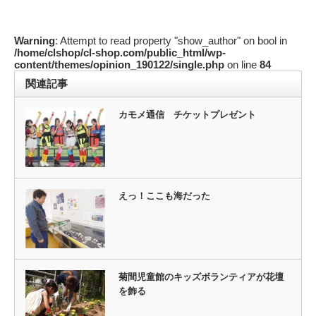
Warning
: Attempt to read property "show_author" on bool in
/home/clshop/cl-shop.com/public_html/wp-
content/themes/opinion_190122/single.php
on line
84
関連記事
カモメ通信 チケットプレゼント
えっ！ここも海だった
菊間児童館のキッズボランティアが花壇
を飾る