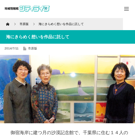
Home
市原版
海にきらめく想いを作品に託して
海にきらめく想いを作品に託して
2014/7/11
市原版
御宿海岸に建つ月の沙漠記念館で、千葉県に住む１４人の