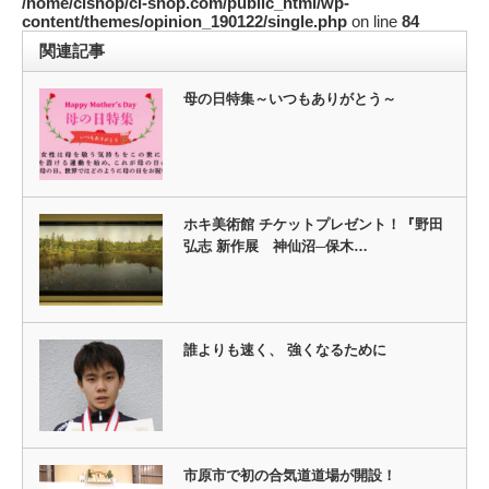
/home/clshop/cl-shop.com/public_html/wp-
content/themes/opinion_190122/single.php
on line
84
関連記事
母の日特集～いつもありがとう～
ホキ美術館 チケットプレゼント！『野田
弘志 新作展 神仙沼─保木…
誰よりも速く、 強くなるために
市原市で初の合気道道場が開設！