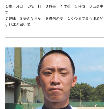
１生年月日 ２投・打 ３身長 ４体重 ５特徴 ６出身中
学
７趣味 ８好きな言葉 ９将来の夢 １０今まで最も印象的
な野球の思い出