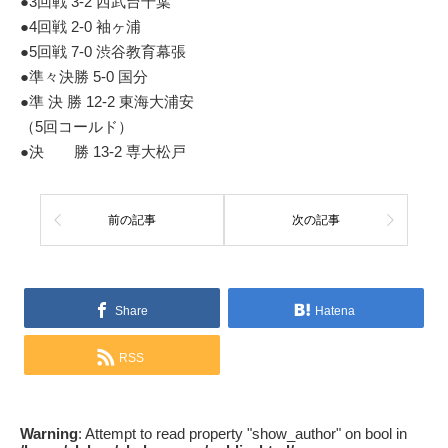
●3回戦 3-2 西武台千葉
●4回戦 2-0 袖ヶ浦
●5回戦 7-0 渋谷教育幕張
●準々決勝 5-0 国分
●準 決 勝 12-2 東海大浦安
（5回コールド）
●決 勝 13-2 専大松戸
前の記事
次の記事
Share
Hatena
RSS
Warning
: Attempt to read property "show_author" on bool in