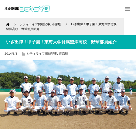
Home
シティライフ掲載記事
,
市原版
いざ出陣！甲子園！東海大学付属
望洋高校 野球部員紹介
いざ出陣！甲子園！東海大学付属望洋高校 野球部員紹介
2014/8/8
シティライフ掲載記事
,
市原版