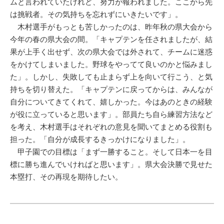
ムと言われていたけれど、努力が報われました。ここから先
は挑戦者。その気持ちを忘れずにいきたいです」。
木村選手がもっとも苦しかったのは、昨年秋の県大会から
今年の春の県大会の間。「キャプテンを任されましたが、結
果が上手く出せず、次の県大会では外されて、チームに迷惑
をかけてしまいました。野球をやってて良いのかと悩みまし
た」。しかし、失敗しても止まらず上を向いて行こう、と気
持ちを切り替えた。「キャプテンに戻ってからは、みんなが
自分についてきてくれて、嬉しかった。今はあのときの経験
が役に立っていると思います」。部員たち自ら練習方法など
を考え、木村選手はそれぞれの意見を聞いてまとめる役割も
担った。「自分が成長するきっかけになりました」。
甲子園での目標は「まず一勝すること。そして日本一を目
標に勝ち進んでいければと思います」。県大会決勝で見せた
本塁打、その再現を期待したい。