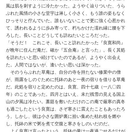
風は肌を刺すように冷たかった。ようやく辿りついた、うら
ぶれた風情の小さな堂宇は淋しく小さく、もう誰の姿もなく
ひっそりと佇んでいた。誰もいないことで更に強く心惹かれ
て、誘われるように歩み寄って、朽ちかけた濡れ縁に腰を下
ろした。長いことどうしても訪ねたいところだった。
「そうだ！ これこそ、長いこと訪れたかった『良寛和尚』
が晩年に住んだ庵だ。確か『五合庵』と言った」。長く其処
を訪れたいと思い続けていたのであるが、ようやく出会え
た。人間ではないが、逢いたい思いは深かった。
そのうらぶれた草庵は、自分の寺を持たない修業中の僧
が、雨露をしのぐために托鉢のあと一夜の宿りを借りる草庵
だ。此処を宿りと定めたのは、良寛、四十七歳（一八〇四
年）のことであった。四月とはいえ、未だ残雪の見える国上
山の夕風は冷たい。藁筵を敷いただけのこの庵で厳寒の真冬
も過ごしたという良寛は、さぞ寒さに震えたこともあったろ
う。しかし、彼は小さな囲炉裏に拾い集めた枯れ枝を燃や
し、托鉢の米で粥を煮て空腹と寒さをしのいだのだ。
よく良寛は言ったという。托鉢の量は一夜過ごせるだけが