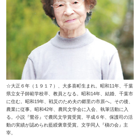
☆大正６年（１９１７）、大多喜町生まれ。昭和11年、千葉
県立女子師範学校卒、教員となる。昭和14年、結婚、千葉市
に住む。昭和19年、戦災のため夫の郷里の市原へ。その後、
農業に従事。昭和42年、農民文学会に入会、執筆活動に入
る。小説『鶯谷』で農民文学賞受賞。平成６年、保護司の活
動の実績が認められ藍綬褒章受賞。文学同人『槇の会』主
宰。