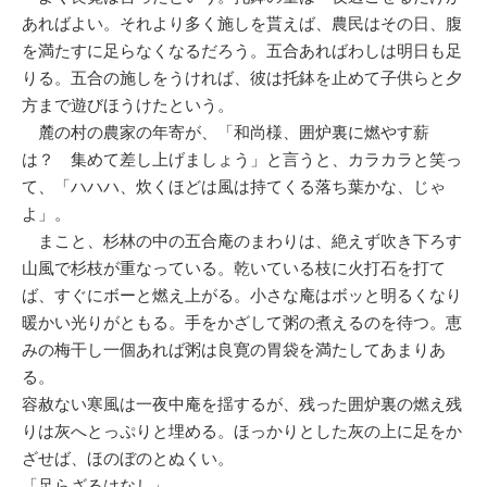
あればよい。それより多く施しを貰えば、農民はその日、腹
を満たすに足らなくなるだろう。五合あればわしは明日も足
りる。五合の施しをうければ、彼は托鉢を止めて子供らと夕
方まで遊びほうけたという。
麓の村の農家の年寄が、「和尚様、囲炉裏に燃やす薪
は？ 集めて差し上げましょう」と言うと、カラカラと笑っ
て、「ハハハ、炊くほどは風は持てくる落ち葉かな、じゃ
よ」。
まこと、杉林の中の五合庵のまわりは、絶えず吹き下ろす
山風で杉枝が重なっている。乾いている枝に火打石を打て
ば、すぐにボーと燃え上がる。小さな庵はボッと明るくなり
暖かい光りがともる。手をかざして粥の煮えるのを待つ。恵
みの梅干し一個あれば粥は良寛の胃袋を満たしてあまりあ
る。
容赦ない寒風は一夜中庵を揺するが、残った囲炉裏の燃え残
りは灰へとっぷりと埋める。ほっかりとした灰の上に足をか
ざせば、ほのぼのとぬくい。
「足らざるはなし」