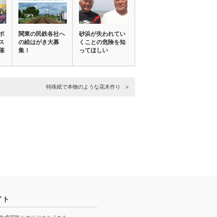
ポ
関東の民鉄各社へ
砂浜が失われてい
ス
の絵はがき大募
くことの危険を知
催
集！
ってほしい
特殊紙で本物のような花木作り
イト