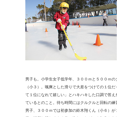
男子も。小学生女子低学年、３００ｍと５００ｍの
（小３）。颯爽とした滑りで大差をつけての１位だ
て１位になれて嬉しい」とハキハキした口調で答え
ているとのこと。待ち時間にはクルクルと回転の練
男子、３００ｍでは初参加の鈴木翔くん（小６）が