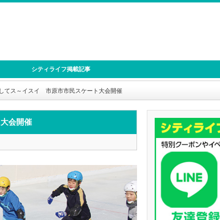
シティライフ掲載記事
してス～イスイ 市原市市民スケート大会開催
ト大会開催