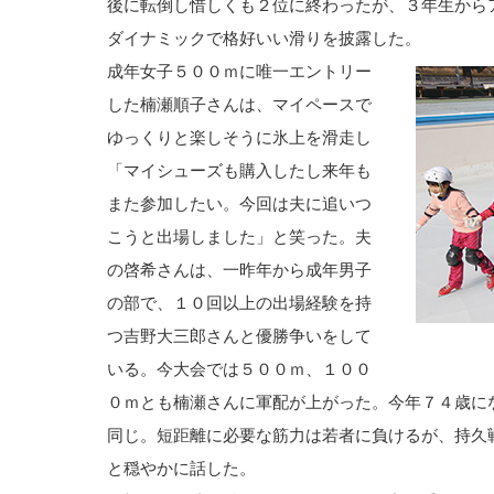
後に転倒し惜しくも２位に終わったが、３年生から
ダイナミックで格好いい滑りを披露した。
成年女子５００ｍに唯一エントリー
した楠瀬順子さんは、マイペースで
ゆっくりと楽しそうに氷上を滑走し
「マイシューズも購入したし来年も
また参加したい。今回は夫に追いつ
こうと出場しました」と笑った。夫
の啓希さんは、一昨年から成年男子
の部で、１０回以上の出場経験を持
つ吉野大三郎さんと優勝争いをして
いる。今大会では５００ｍ、１００
０ｍとも楠瀬さんに軍配が上がった。今年７４歳に
同じ。短距離に必要な筋力は若者に負けるが、持久
と穏やかに話した。