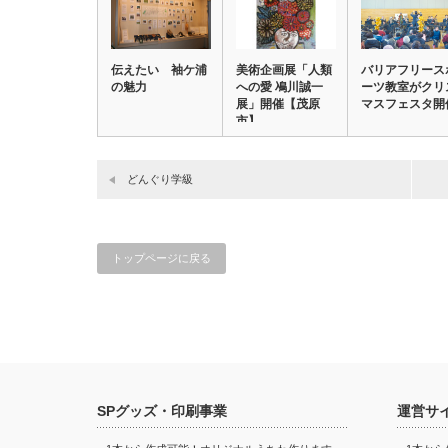
伝えたい 袖ケ浦
美術企画展「人類
バリアフリース
の魅力
への愛 鳰川誠一
ーツ教室がクリ
展」開催【茂原
マスフェスタ開
市】
どんぐり学級
トップページに戻る
SPグッズ・印刷事業
運営サ