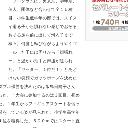
プログラムは、男女別、学年別、
個人、団体など合わせて全１５種
目。小学生低学年の部では、スイス
イ滑る子から慣れない感じでおそる
おそる足を前に出して滑る子まで
様々。何度も転びながらようやくゴ
ールした子には周りから「頑張れ
ー」と温かい拍手と声援が送られ
た。「ヤッター、１位だ！」とあど
けない笑顔でガッツポーズを決めた
ダブル優勝を決めたのは飯島日向子さん
った。「大会に参加するのは３回目。初め
た。１年生からフィギュアスケートを習っ
習をしている姿が見られた。小学生高学年
１位を獲得した。５００ｍではスタート直