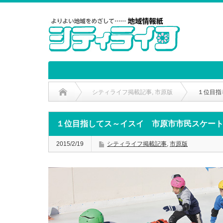
シティライフ掲載記事
,
市原版
１位目指
１位目指してス～イスイ 市原市市民スケー
2015/2/19
シティライフ掲載記事
,
市原版