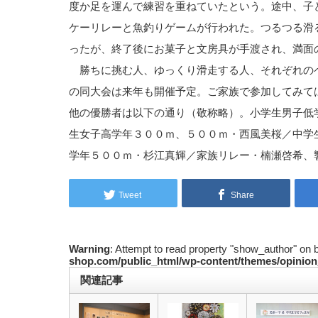
度か足を運んで練習を重ねていたという。途中、子
ケーリレーと魚釣りゲームが行われた。つるつる滑
ったが、終了後にお菓子と文房具が手渡され、満面
勝ちに挑む人、ゆっくり滑走する人、それぞれの
の同大会は来年も開催予定。ご家族で参加してみて
他の優勝者は以下の通り（敬称略）。小学生男子低
生女子高学年３００ｍ、５００ｍ・西風美桜／中学
学年５００ｍ・杉江真輝／家族リレー・楠瀬啓希、
Tweet
Share
Warning
: Attempt to read property "show_author" on 
shop.com/public_html/wp-content/themes/opinion
関連記事