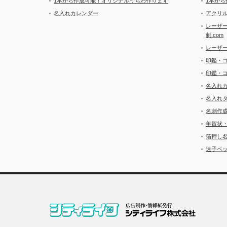
1本から作成可能！オリジナルうちわ作ります
1本か
名入れカレンダー
アクリル
レーザ
刺.com
レーザ
印鑑・
印鑑・
名入れ
名入れ
名刺作
年賀状
箔押し
迷子ペッ