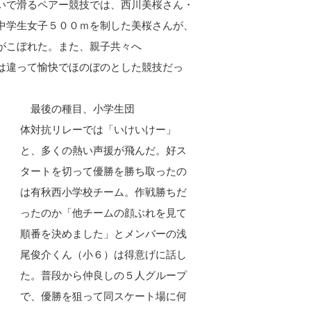
いで滑るペアー競技では、西川美桜さん・
中学生女子５００ｍを制した美桜さんが、
がこぼれた。また、親子共々へ
は違って愉快でほのぼのとした競技だっ
最後の種目、小学生団
体対抗リレーでは「いけいけー」
と、多くの熱い声援が飛んだ。好ス
タートを切って優勝を勝ち取ったの
は有秋西小学校チーム。作戦勝ちだ
ったのか「他チームの顔ぶれを見て
順番を決めました」とメンバーの浅
尾俊介くん（小６）は得意げに話し
た。普段から仲良しの５人グループ
で、優勝を狙って同スケート場に何