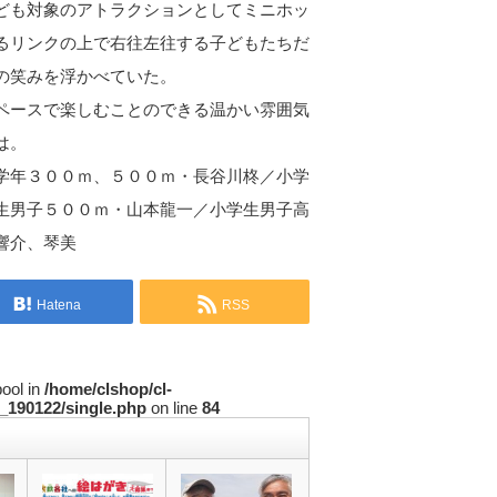
ども対象のアトラクションとしてミニホッ
るリンクの上で右往左往する子どもたちだ
の笑みを浮かべていた。
ペースで楽しむことのできる温かい雰囲気
は。
学年３００ｍ、５００ｍ・長谷川柊／小学
生男子５００ｍ・山本龍一／小学生男子高
響介、琴美
Hatena
RSS
bool in
/home/clshop/cl-
_190122/single.php
on line
84