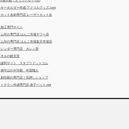
ら作成可能！オリジナルうちわ
キーホルダー作成 アクリルグッズ.com
ーカット名刺専門店 レーザーカット名
ー加工専門サイト
ゴム印の専門店 はんこ市場ヤフー店
ゴム印の専門店 はんこ市場楽天市場店
カレンダー専門店 カレン堂
タオルの総文堂
成便利サイト スタプリドットコム
・喪中はがき印刷 年賀職人
名刺印刷の専門店｜箔押しショップ
トチラシ作成専門店 迷子ペット.net