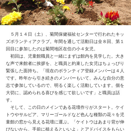
５月１４日（土）、菊間保健福祉センターで行われたキッ
ズボランティアクラブ。年間を通して活動日は全８回、第１
回目に参加したのは菊間地区在住の小４女児。
初回は、児童館職員と一緒にまずは館内を見学した。大き
な声で来館者に挨拶を、と職員と約束した女児はちょっぴり
緊張した面持ち。「現在のボランティア登録メンバーは４人
です。昨年から引き続きのメンバーもいて、みんな自分の意
志で参加しているので、明るく楽しく活動しています。個を
大切に、認められる喜びを感じて欲しいです」と職員は話
す。
そして、この日のメインである花壇作りがスタート。ケイ
トウやサルビア、マリーゴールドなど色んな種類の花々を児
童館の窓から見える花壇に運ぶ。「ケイトウはあまり背が伸
びないから、手前に植えるといいよ」とアドバイスをもらい