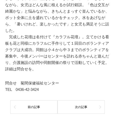
ながら、女児はどんな風に植えるか試行錯誤。「色は交互が
綺麗かな」と悩みながら、きちんとまっすぐ並んでいるか、
ポット全体に土を盛れているかをチェック。水をあげなが
ら、「暑いけれど、楽しかったです」と女児も満足そうに話
した。
完成した花壇は名付けて『カラフル花壇』。立てかける看
板も花と同様にカラフルに手作りして１回目のボランティア
クラブは大成功。同館は小４から中３までのボランティアを
募集中。今後メンバーはセンターを訪れる赤ちゃんと遊んだ
り、介護施設の訪問や同館開催の祭りで活動していく予定。
詳細は問合せを。
問合せ 菊間保健福祉センター
TEL 0436-42-3424
前の記事
次の記事