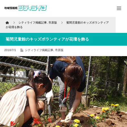
Home
シティライフ掲載記事
,
市原版
菊間児童館のキッズボランティア
が花壇を飾る
菊間児童館のキッズボランティアが花壇を飾る
2016/7/1
シティライフ掲載記事
,
市原版