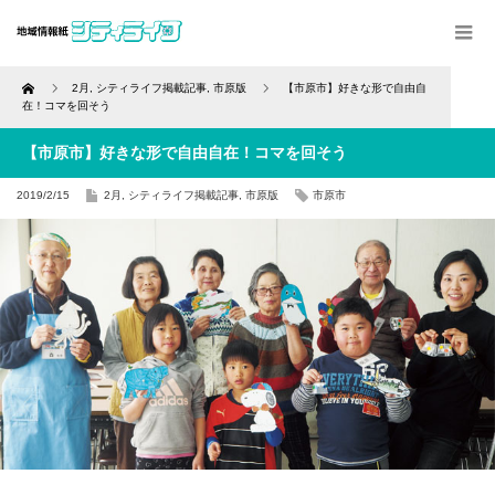
Home
2月
,
シティライフ掲載記事
,
市原版
【市原市】好きな形で自由自
在！コマを回そう
【市原市】好きな形で自由自在！コマを回そう
2019/2/15
2月
,
シティライフ掲載記事
,
市原版
市原市