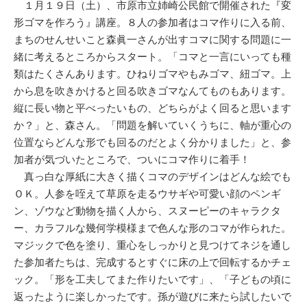
１月１９日（土）、市原市立姉崎公民館で開催された『変
形ゴマを作ろう』講座。８人の参加者はコマ作りに入る前、
まちのせんせいこと森眞一さんが出すコマに関する問題に一
緒に考えるところからスタート。「コマと一言にいっても種
類はたくさんあります。ひねりゴマやもみゴマ、紐ゴマ。上
から息を吹きかけると回る吹きゴマなんてものもあります。
縦に長い物と平べったいもの、どちらがよく回ると思います
か？」と、森さん。「問題を解いていくうちに、軸が重心の
位置ならどんな形でも回るのだとよく分かりました」と、参
加者が気づいたところで、ついにコマ作りに着手！
真っ白な厚紙に大きく描くコマのデザインはどんな絵でも
ＯＫ。人参を咥えて草原を走るウサギや可愛い顔のペンギ
ン、ゾウなど動物を描く人から、スヌーピーのキャラクタ
ー、カラフルな幾何学模様まで色んな形のコマが作られた。
マジックで色を塗り、重心をしっかりと見つけてネジを通し
た参加者たちは、完成するとすぐに床の上で回転するかチェ
ック。「形を工夫してまた作りたいです」、「子どもの頃に
返ったように楽しかったです。孫が遊びに来たら試したいで