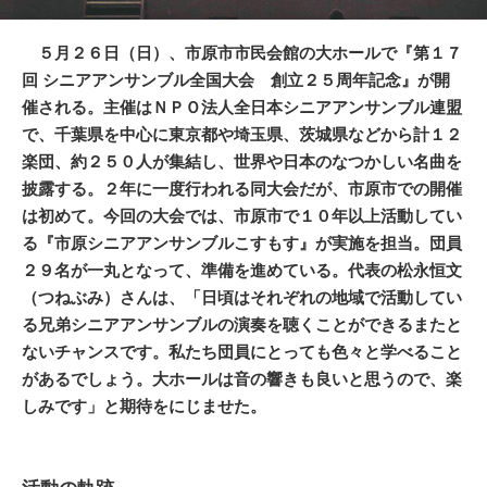
５月２６日（日）、市原市市民会館の大ホールで『第１７
回 シニアアンサンブル全国大会 創立２５周年記念』が開
催される。主催はＮＰＯ法人全日本シニアアンサンブル連盟
で、千葉県を中心に東京都や埼玉県、茨城県などから計１２
楽団、約２５０人が集結し、世界や日本のなつかしい名曲を
披露する。２年に一度行われる同大会だが、市原市での開催
は初めて。今回の大会では、市原市で１０年以上活動してい
る『市原シニアアンサンブルこすもす』が実施を担当。団員
２９名が一丸となって、準備を進めている。代表の松永恒文
（つねぶみ）さんは、「日頃はそれぞれの地域で活動してい
る兄弟シニアアンサンブルの演奏を聴くことができるまたと
ないチャンスです。私たち団員にとっても色々と学べること
があるでしょう。大ホールは音の響きも良いと思うので、楽
しみです」と期待をにじませた。