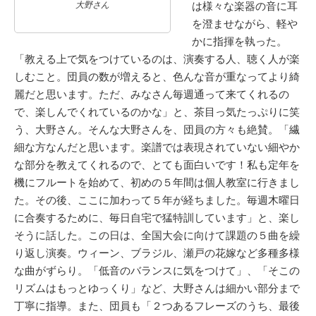
大野さん
は様々な楽器の音に耳
を澄ませながら、軽や
かに指揮を執った。
「教える上で気をつけているのは、演奏する人、聴く人が楽
しむこと。団員の数が増えると、色んな音が重なってより綺
麗だと思います。ただ、みなさん毎週通って来てくれるの
で、楽しんでくれているのかな」と、茶目っ気たっぷりに笑
う、大野さん。そんな大野さんを、団員の方々も絶賛。「繊
細な方なんだと思います。楽譜では表現されていない細やか
な部分を教えてくれるので、とても面白いです！私も定年を
機にフルートを始めて、初めの５年間は個人教室に行きまし
た。その後、ここに加わって５年が経ちました。毎週木曜日
に合奏するために、毎日自宅で猛特訓しています」と、楽し
そうに話した。この日は、全国大会に向けて課題の５曲を繰
り返し演奏。ウィーン、ブラジル、瀬戸の花嫁など多種多様
な曲がずらり。「低音のバランスに気をつけて」、「そこの
リズムはもっとゆっくり」など、大野さんは細かい部分まで
丁寧に指導。また、団員も「２つあるフレーズのうち、最後