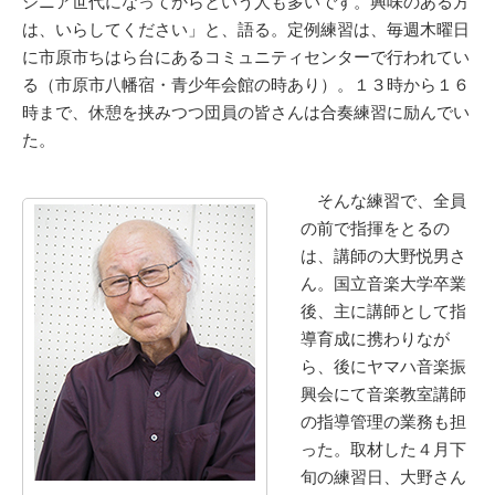
シニア世代になってからという人も多いです。興味のある方
は、いらしてください」と、語る。定例練習は、毎週木曜日
に市原市ちはら台にあるコミュニティセンターで行われてい
る（市原市八幡宿・青少年会館の時あり）。１３時から１６
時まで、休憩を挟みつつ団員の皆さんは合奏練習に励んでい
た。
そんな練習で、全員
の前で指揮をとるの
は、講師の大野悦男さ
ん。国立音楽大学卒業
後、主に講師として指
導育成に携わりなが
ら、後にヤマハ音楽振
興会にて音楽教室講師
の指導管理の業務も担
った。取材した４月下
旬の練習日、大野さん