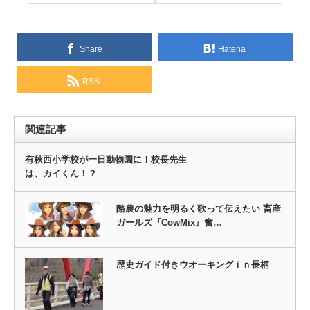
Share
Hatena
RSS
関連記事
有秋西小学校が一日動物園に！校長先生
は、カイくん！？
酪農の魅力を明るく歌って伝えたい 畜産
ガールズ『CowMix』奮…
歴史ガイド付きウオーキングｉｎ長柄