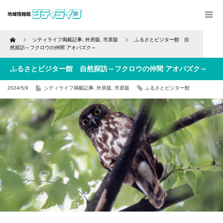
Home
シティライフ掲載記事
,
外房版
,
市原版
ふるさとビジター館 自
然探訪～フクロウの仲間 アオバズク～
ふるさとビジター館 自然探訪～フクロウの仲間 アオバズク～
2024/5/9
シティライフ掲載記事
,
外房版
,
市原版
ふるさとビジター館