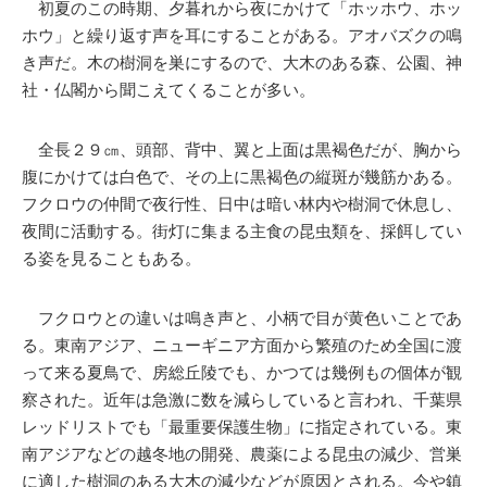
初夏のこの時期、夕暮れから夜にかけて「ホッホウ、ホッ
ホウ」と繰り返す声を耳にすることがある。アオバズクの鳴
き声だ。木の樹洞を巣にするので、大木のある森、公園、神
社・仏閣から聞こえてくることが多い。
全長２９㎝、頭部、背中、翼と上面は黒褐色だが、胸から
腹にかけては白色で、その上に黒褐色の縦斑が幾筋かある。
フクロウの仲間で夜行性、日中は暗い林内や樹洞で休息し、
夜間に活動する。街灯に集まる主食の昆虫類を、採餌してい
る姿を見ることもある。
フクロウとの違いは鳴き声と、小柄で目が黄色いことであ
る。東南アジア、ニューギニア方面から繁殖のため全国に渡
って来る夏鳥で、房総丘陵でも、かつては幾例もの個体が観
察された。近年は急激に数を減らしていると言われ、千葉県
レッドリストでも「最重要保護生物」に指定されている。東
南アジアなどの越冬地の開発、農薬による昆虫の減少、営巣
に適した樹洞のある大木の減少などが原因とされる。今や鎮