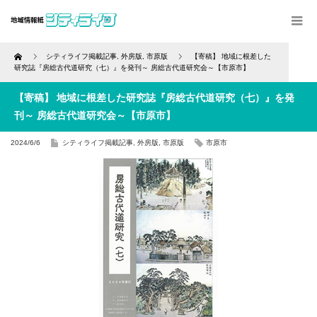
Home
シティライフ掲載記事
,
外房版
,
市原版
【寄稿】 地域に根差した
研究誌『房総古代道研究（七）』を発刊～ 房総古代道研究会～【市原市】
【寄稿】 地域に根差した研究誌『房総古代道研究（七）』を発
刊～ 房総古代道研究会～【市原市】
2024/6/6
シティライフ掲載記事
,
外房版
,
市原版
市原市