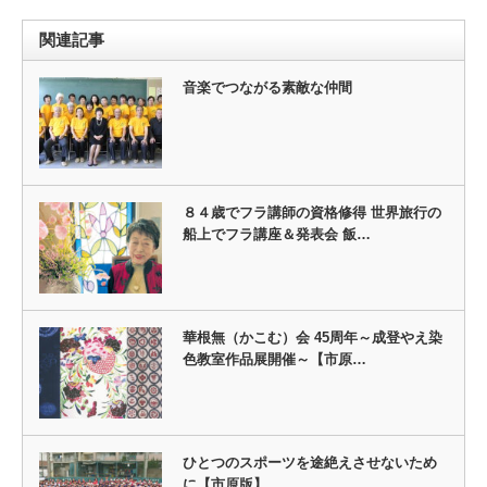
関連記事
音楽でつながる素敵な仲間
８４歳でフラ講師の資格修得 世界旅行の
船上でフラ講座＆発表会 飯…
華根無（かこむ）会 45周年～成登やえ染
色教室作品展開催～【市原…
ひとつのスポーツを途絶えさせないため
に【市原版】