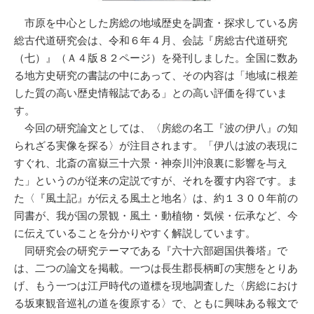
市原を中心とした房総の地域歴史を調査・探求している房
総古代道研究会は、令和６年４月、会誌『房総古代道研究
（七）』（Ａ４版８２ページ）を発刊しました。全国に数あ
る地方史研究の書誌の中にあって、その内容は「地域に根差
した質の高い歴史情報誌である」との高い評価を得ていま
す。
今回の研究論文としては、〈房総の名工『波の伊八』の知
られざる実像を探る〉が注目されます。「伊八は波の表現に
すぐれ、北斎の富嶽三十六景・神奈川沖浪裏に影響を与え
た」というのが従来の定説ですが、それを覆す内容です。ま
た〈『風土記』が伝える風土と地名〉は、約１３００年前の
同書が、我が国の景観・風土・動植物・気候・伝承など、今
に伝えていることを分かりやすく解説しています。
同研究会の研究テーマである『六十六部廻国供養塔』で
は、二つの論文を掲載。一つは長生郡長柄町の実態をとりあ
げ、もう一つは江戸時代の道標を現地調査した〈房総におけ
る坂東観音巡礼の道を復原する〉で、ともに興味ある報文で