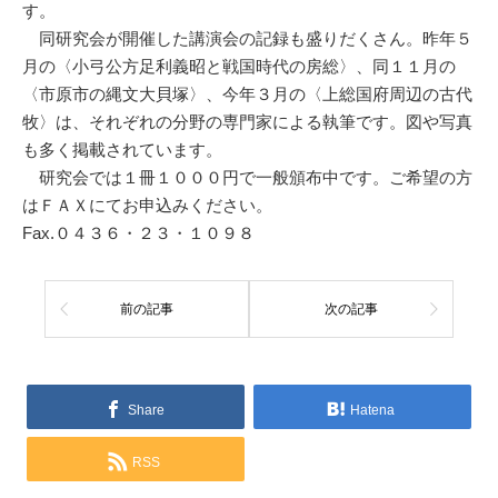
す。
同研究会が開催した講演会の記録も盛りだくさん。昨年５
月の〈小弓公方足利義昭と戦国時代の房総〉、同１１月の
〈市原市の縄文大貝塚〉、今年３月の〈上総国府周辺の古代
牧〉は、それぞれの分野の専門家による執筆です。図や写真
も多く掲載されています。
研究会では１冊１０００円で一般頒布中です。ご希望の方
はＦＡＸにてお申込みください。
Fax.０４３６・２３・１０９８
前の記事
次の記事
Share
Hatena
RSS