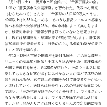
2月14日（土）、茂原市市民会館にて『千葉肝臓友の会』
主催で『肝臓病市民公開講座』が行われた。代表の村田充
（むらたみつる）さんは、「千葉県の人口620万人のうち、
40歳以上は約55％を占める。そのうち肝炎ウィルスの感染を
調べる検診の受診者は25％。市の体制によって異なります
が、検査対象者まで情報が行き渡っていないと想定されま
す。現在は早期発見・早期治療で9割が完治します。肝臓病
は70歳前後の患者が多く、行政のさらなる個別勧奨が必要で
す」と警鐘を鳴らす。
年10～12回の市民公開講座を設ける同会、この日は藤島ク
リニックの藤島知則医師と千葉大学総合安全衛生管理機構の
今関文夫教授を招き、約120名が訪れた。肝炎ウィルスに感
染しても大きな症状が出ずに気付かない人が殆どで沈黙の臓
器と言われるが、30年以上の時間をかけて肝硬変や肝がんへ
と進行していく。医師らは肝炎ウィルスの詳細や新薬につい
て説明。「HCV抗体が陰性かどうかを検査し、ウィルスがい
るなら即治療をしましょう。ウィルス駆除で寿命は延びま
す。ただし発がんリスクは無くなりませんので定期的に検査