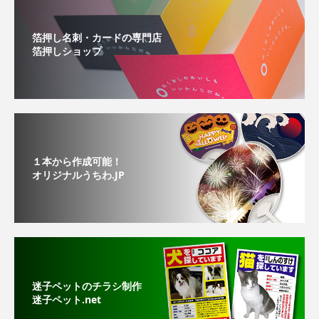
箔押し名刺・カードの専門店
箔押しショップ
１本から作成可能！
オリジナルうちわ.JP
迷子ペットのチラシ制作
迷子ペット.net