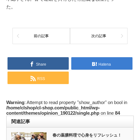
た。
前の記事
次の記事
Share
Hatena
RSS
Warning
: Attempt to read property "show_author" on bool in
/home/clshop/cl-shop.com/public_html/wp-
content/themes/opinion_190122/single.php
on line
84
関連記事
春の薬膳料理で心身をリフレッシュ！