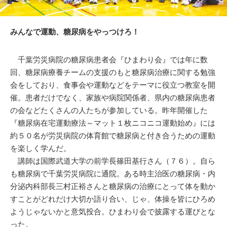
みんなで運動、糖尿病をやっつけろ！
千葉労災病院の糖尿病患者会『ひまわり会』では年に数
回、糖尿病療養チームの支援のもと糖尿病治療に関する勉強
会をしており、食事会や運動などをテーマに役立つ教室を開
催。患者だけでなく、家族や病院関係者、県内の糖尿病患者
の会などたくさんの人たちが参加している。昨年開催した
『糖尿病在宅運動療法～マット１枚ニコニコ運動始め』には
約５０名が労災病院の体育館で糖尿病と付き合うための運動
を楽しく学んだ。
講師は国際武道大学の前学長篠田基行さん（７６）。自ら
も糖尿病で千葉労災病院に通院。ある時主治医の糖尿病・内
分泌内科部長三村正裕さんと糖尿病の治療にとって体を動か
すことがどれだけ大切か語り合い、じゃ、体操を皆にひろめ
ようじゃないかと意気投合。ひまわり会で披露する運びとな
った。