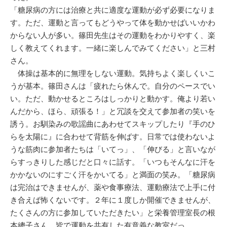
「糖尿病の方には治療と共に適度な運動が必ず必要になりま
す。ただ、運動と言ってもどうやって体を動かせばいいかわ
からない人が多い。篠田先生はその運動をわかりやすく、楽
しく教えてくれます。一緒に楽しんでみてください」と三村
さん。
体操は基本的に無理をしない運動。気持ちよく楽しくいこ
うが基本。篠田さんは「疲れたら休んで。自分のペースでい
い。ただ、動かせるところはしっかりと動かす。俺より若い
んだから、ほら、頑張る！」と冗談を交えて参加者の笑いを
誘う。お馴染みの歌謡曲にあわせてスキップしたり『手のひ
らを太陽に』に合わせて背筋を伸ばす。日常では使わないよ
うな筋肉に参加者たちは「いてっ」、「伸びる」と言いなが
らすっきりした感じだと口々に話す。「いつもそんなに汗を
かかないのにすごく汗をかいてる」と満面の笑み。「糖尿病
は完治はできませんが、薬や食事療法、運動療法で上手に付
き合えば怖くないです。２年に１度しか開催できませんが、
たくさんの方に参加していただきたい」と栄養管理室長の根
本總子さん。皆で運動を共有した有意義な教室だっ