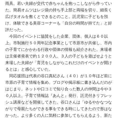
雨具。若い夫婦が交代で赤ちゃんを抱っこしながら作ってい
た。簡易オムツはレジ袋の持ち手上部と両端を切り、細長く
広げタオルを敷くとできるとのこと。託児室に子どもを預
け、体験できる美容コーナーも「自分の時間が持てた」と好
評だった。
今回のイベントに協賛をした企業、団体、個人は６０以
上。市制施行５０周年記念事業として市原市が共催し、市内
の子育てにかかわる行政や団体の情報も紹介された。来場者
は主催者発表で約１２００人。３人の子どもを遊ばせようと
来場した夫婦が「育児をしながらこれだけのイベントが開け
るとは」と感心していた。
同応援団は代表の谷口真紀さん（４０）が１０年ほど前に
市原の子育て情報を集め、ブログや掲示板に書き込んだのが
はじまり。ネットや口コミで知り合った数人の仲間は今や３
０人以上。子育て情報誌『あんと』発行、託児付きリフレッ
シュ講座などを開催してきた。谷口さんは「ゆるやかなつな
がりで母親たちができる事をできる時にしてきたので形はな
かった。より多くの人に気軽に参加してもらえるよう、新た