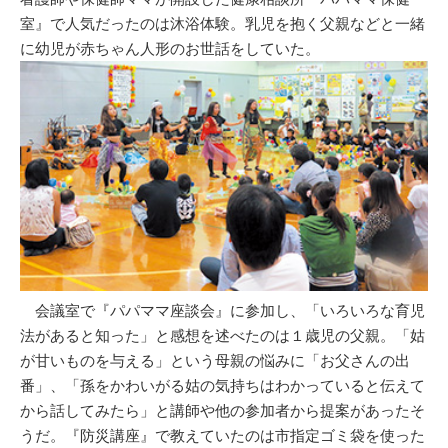
室』で人気だったのは沐浴体験。乳児を抱く父親などと一緒
に幼児が赤ちゃん人形のお世話をしていた。
会議室で『パパママ座談会』に参加し、「いろいろな育児
法があると知った」と感想を述べたのは１歳児の父親。「姑
が甘いものを与える」という母親の悩みに「お父さんの出
番」、「孫をかわいがる姑の気持ちはわかっていると伝えて
から話してみたら」と講師や他の参加者から提案があったそ
うだ。『防災講座』で教えていたのは市指定ゴミ袋を使った