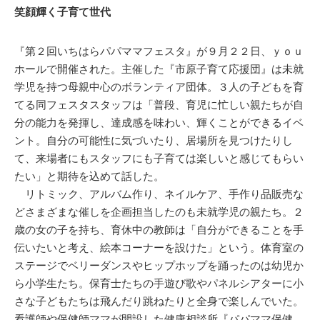
笑顔輝く子育て世代
『第２回いちはらパパママフェスタ』が９月２２日、ｙｏｕ
ホールで開催された。主催した『市原子育て応援団』は未就
学児を持つ母親中心のボランティア団体。３人の子どもを育
てる同フェスタスタッフは「普段、育児に忙しい親たちが自
分の能力を発揮し、達成感を味わい、輝くことができるイベ
ント。自分の可能性に気づいたり、居場所を見つけたりし
て、来場者にもスタッフにも子育ては楽しいと感じてもらい
たい」と期待を込めて話した。
リトミック、アルバム作り、ネイルケア、手作り品販売な
どさまざまな催しを企画担当したのも未就学児の親たち。２
歳の女の子を持ち、育休中の教師は「自分ができることを手
伝いたいと考え、絵本コーナーを設けた」という。体育室の
ステージでベリーダンスやヒップホップを踊ったのは幼児か
ら小学生たち。保育士たちの手遊び歌やパネルシアターに小
さな子どもたちは飛んだり跳ねたりと全身で楽しんでいた。
看護師や保健師ママが開設した健康相談所『パパママ保健