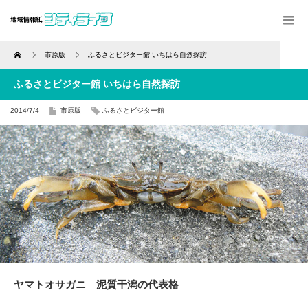
Home
市原版
ふるさとビジター館 いちはら自然探訪
ふるさとビジター館 いちはら自然探訪
2014/7/4
市原版
ふるさとビジター館
ヤマトオサガニ 泥質干潟の代表格