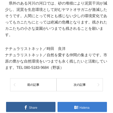
県外のある河川の河口では、砂の堆積により泥質干潟が減
少し、泥質を生息環境として好むヤマトオサガニが激減した
そうです。人間にとって何とも感じない少しの環境変化であ
ってもカニたちにとっては絶滅の危機となります。残された
カニたちの小さな楽園がいつまでも残されることを願いま
す。
ナチュラリストネット／時田 良洋
ナチュラリストネット／自然を愛する仲間の集まりです。市
原の豊かな自然環境をいつまでも永く残したいと活動してい
ます。TEL 080-5183-9684（野坂）
前の記事
次の記事
Share
Hatena