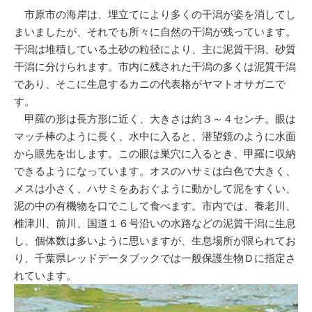
市原市の海岸は、埋立てにより多くの干潟が姿を消してし
まいましたが、それでも所々に自然の干潟が残っています。
干潟は堆積している土砂の粒径により、主に泥質干潟、砂質
干潟に分けられます。市内に残された干潟の多くは泥質干潟
であり、そこに生息するカニの代表格がヤマトオサガニで
す。
甲羅の形は長方形に近く、大きさは約３～４センチ。眼は
マッチ棒のように長く、水中に入ると、潜望鏡のように水面
から眼先を出します。この眼は巣穴に入るとき、甲羅に収納
できるようになっています。オスのハサミは白色で大きく、
メスは小さく、ハサミをあおぐように動かして泥をすくい、
泥の中の有機物を口でこして食べます。市内では、養老川、
椎津川、前川、国道１６号沿いの水路などの泥質干潟に生息
し、個体数は多いように思いますが、生息場所が限られてお
り、千葉県レッドデータブックでは一般保護生物Ｄに指定さ
れています。