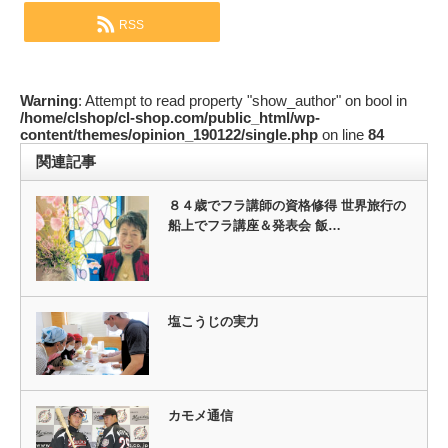
RSS
Warning
: Attempt to read property "show_author" on bool in
/home/clshop/cl-shop.com/public_html/wp-
content/themes/opinion_190122/single.php
on line
84
関連記事
８４歳でフラ講師の資格修得 世界旅行の
船上でフラ講座＆発表会 飯…
塩こうじの実力
カモメ通信