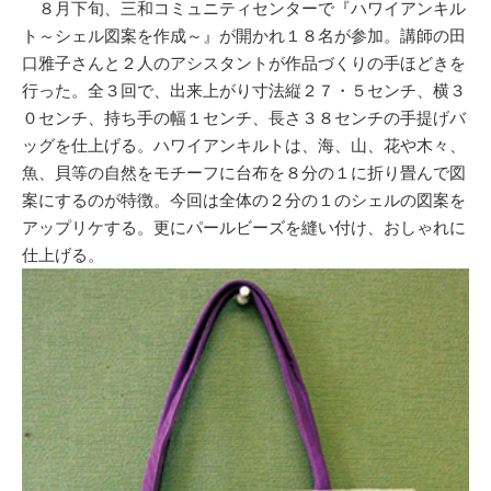
８月下旬、三和コミュニティセンターで『ハワイアンキル
ト～シェル図案を作成～』が開かれ１８名が参加。講師の田
口雅子さんと２人のアシスタントが作品づくりの手ほどきを
行った。全３回で、出来上がり寸法縦２７・５センチ、横３
０センチ、持ち手の幅１センチ、長さ３８センチの手提げバ
ッグを仕上げる。ハワイアンキルトは、海、山、花や木々、
魚、貝等の自然をモチーフに台布を８分の１に折り畳んで図
案にするのが特徴。今回は全体の２分の１のシェルの図案を
アップリケする。更にパールビーズを縫い付け、おしゃれに
仕上げる。