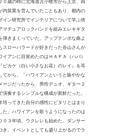
０歳の時に北海道苫小牧市から上京、両
が内装業を営んでいたこともあり、都内の
ザイン研究所でインテリアについて学ぶ傍
アマチュアロックバンドを組みエレキギタ
を弾きまくっていた。アップテンポな曲よ
もスローバラードが好きだった谷山さんが
ワイアンに目覚めたのはＨＡＰＡ（ハパ）
『ピカケ（白い小さなお花）のレイ』を耳
してから。「ハワイアンというと賑やかな
メージだったから、男性デュオ、ギター２
で演奏するシンプルな構成が新鮮だった。
年培ってきた自分の感性にピタリとはまり
した」ハワイアンを歌うようになったのは
００３年頃。ウクレレも始めた。ダンサー
つき、イベントとしても盛り上がるのでラ