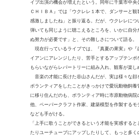
イブ出演の機会が増えたという。同年に千葉市中央公
ＣＨＩＢＡ』では「ウクレレ１本で、ダンサーと観
感激しましたね」と振り返る。だが、ウクレレにつ
弾いても同じように聴こえるところを、いかに自分
ぬ努力が必要です」と、その難しさについて語る。
現在行っているライブでは、『真夏の果実』や『
イアンにアレンジしたり、苦手とするアップテンポ
もらいながらレパートリーに組み入れ、観客が楽し
音楽の才能に長けた谷山さんだが、実は様々な顔
ボランティアをしたことがきっかけで愛玩動物飼養
に移り住んだのも、ボランティア時に市原動物病院
他、ペーパークラフト作家、建築模型を作製するモ
なども手がける。
「上手に歌うことができるという才能を実感すると
たりユーチューブにアップしたりして、もっと多く