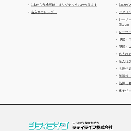
1本から作成可能！オリジナルうちわ作ります
1本か
名入れカレンダー
アクリル
レーザ
刺.com
レーザ
印鑑・
印鑑・
名入れ
名入れ
名刺作
年賀状
箔押し
迷子ペッ