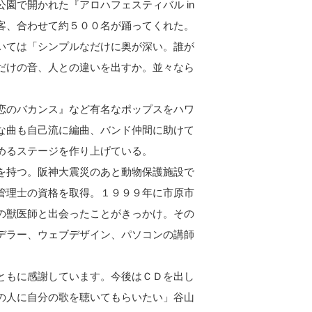
園で開かれた『アロハフェスティバル in
客、合わせて約５００名が踊ってくれた。
いては「シンプルなだけに奥が深い。誰が
だけの音、人との違いを出すか。並々なら
恋のバカンス』など有名なポップスをハワ
な曲も自己流に編曲、バンド仲間に助けて
めるステージを作り上げている。
を持つ。阪神大震災のあと動物保護施設で
管理士の資格を取得。１９９９年に市原市
の獣医師と出会ったことがきっかけ。その
デラー、ウェブデザイン、パソコンの講師
ともに感謝しています。今後はＣＤを出し
の人に自分の歌を聴いてもらいたい」谷山