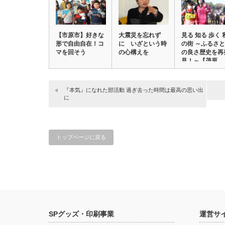
【市原市】好きな
大震災を忘れず
見る 知る 歩く 
形で自由自在！コ
に いざという時
の街 ～ふるさと
マを回そう
の心構えを
の良さ歴史を再
見！～【茂原…
『本気』になれた部活動 過ぎ去った時間は最高の思い出
に
トップページに戻る
SPグッズ・印刷事業
運営サ