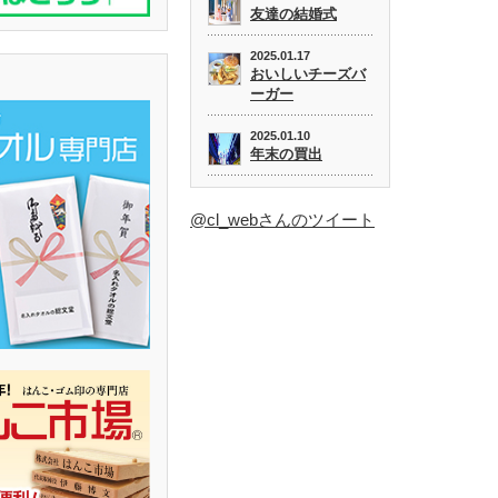
友達の結婚式
2025.01.17
おいしいチーズバ
ーガー
2025.01.10
年末の買出
@cl_webさんのツイート