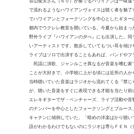
谷山俊夫さん（６０）が奏でるハワイアンは一味違
で流れるようなハワイアンヴォイスは聴く者を魅了
でハワイアンとフォークソングを中心としたギター
都内でウクレレ教室を開いている。今夏から始まっ
野外ライブ『ハワイアンの夕べ』にも出演した。同
いアーティストです。散歩していてもつい耳を傾け
ライブはソロで出演することもあれば、バンドやフ
民謡に演歌、ジャンルこそ異なるが音楽を嗜む家
ことが大好きで、小学校に上がる頃には近所の人か
当時聴いていた音楽はラジオから流れてくる『禁じ
が、聴いた音楽をすぐに表現できる才能を当たり前
エレキギターでザ・ベンチャーズ、ライブ活動や音
のナンバーを中心としたフォークソングとブルース
キャナンに傾倒していた。「暗めの洋楽ばかり聴い
語がわかるわけでもないのにラジオは専らＦＥＮ（