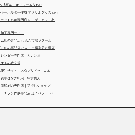
ら作成可能！オリジナルうちわ
キーホルダー作成 アクリルグッズ.com
ーカット名刺専門店 レーザーカット名
ー加工専門サイト
ゴム印の専門店 はんこ市場ヤフー店
ゴム印の専門店 はんこ市場楽天市場店
カレンダー専門店 カレン堂
タオルの総文堂
成便利サイト スタプリドットコム
・喪中はがき印刷 年賀職人
名刺印刷の専門店｜箔押しショップ
トチラシ作成専門店 迷子ペット.net