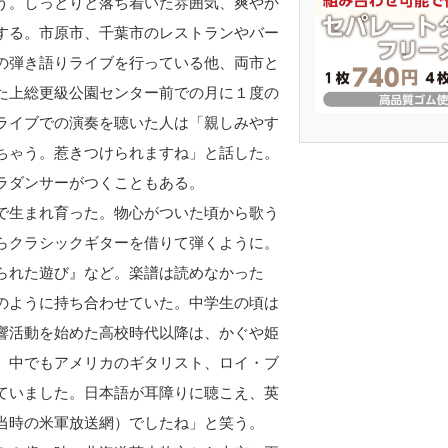
う。しっとりと落ち着いた雰囲気、爽やか
する。市原市、千葉市のレストランやバー
の弾き語りライブを行っている他、両市と
た上総更級公園センター前での月に１度の
ライブでの演奏を聴いた人は「親しみやす
ちゃう。惹きつけられますね」と話した。
ラダンサーがつくこともある。
で生まれ育った。物心がついた頃から歌う
らクラシックギターを借りて弾くように。
られた遊び』など。楽譜は読めなかった
のように持ち合わせていた。中学生の頃は
響活動を始めた高校時代以降は、かぐや姫
、中でもアメリカのギタリスト、ロイ・ブ
ていました。日本語が耳障りに聴こえ、英
当時の米軍放送網）でしたね」と笑う。