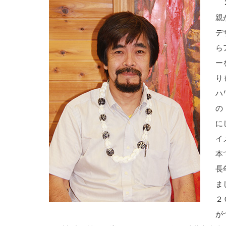
２
親
デ
ら
ー
り
ハ
の
に
イ
本
長
ま
２
が