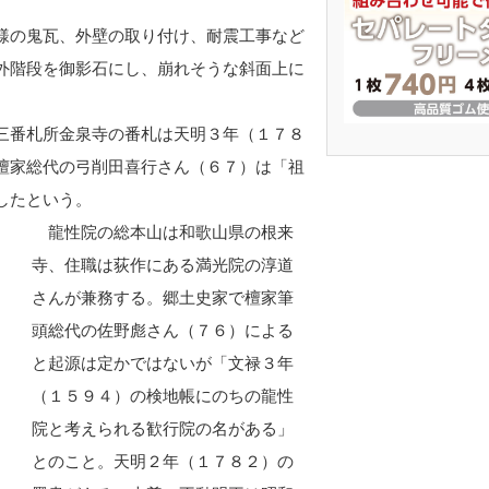
様の鬼瓦、外壁の取り付け、耐震工事など
外階段を御影石にし、崩れそうな斜面上に
三番札所金泉寺の番札は天明３年（１７８
檀家総代の弓削田喜行さん（６７）は「祖
したという。
龍性院の総本山は和歌山県の根来
寺、住職は荻作にある満光院の淳道
さんが兼務する。郷土史家で檀家筆
頭総代の佐野彪さん（７６）による
と起源は定かではないが「文禄３年
（１５９４）の検地帳にのちの龍性
院と考えられる歓行院の名がある」
とのこと。天明２年（１７８２）の