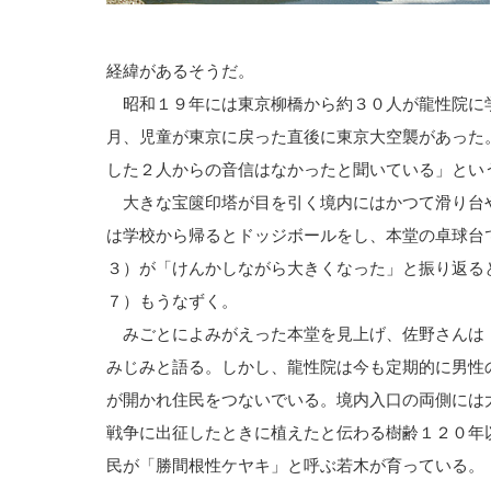
経緯があるそうだ。
昭和１９年には東京柳橋から約３０人が龍性院に
月、児童が東京に戻った直後に東京大空襲があった
した２人からの音信はなかったと聞いている」とい
大きな宝篋印塔が目を引く境内にはかつて滑り台
は学校から帰るとドッジボールをし、本堂の卓球台
３）が「けんかしながら大きくなった」と振り返る
７）もうなずく。
みごとによみがえった本堂を見上げ、佐野さんは
みじみと語る。しかし、龍性院は今も定期的に男性
が開かれ住民をつないでいる。境内入口の両側には
戦争に出征したときに植えたと伝わる樹齢１２０年
民が「勝間根性ケヤキ」と呼ぶ若木が育っている。