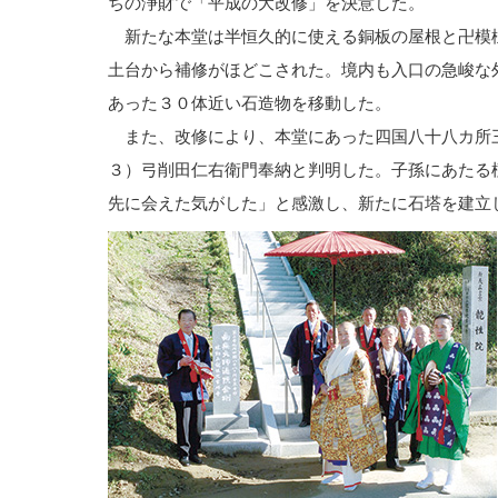
ちの浄財で「平成の大改修」を決意した。
新たな本堂は半恒久的に使える銅板の屋根と卍模
土台から補修がほどこされた。境内も入口の急峻な
あった３０体近い石造物を移動した。
また、改修により、本堂にあった四国八十八カ所
３）弓削田仁右衛門奉納と判明した。子孫にあたる
先に会えた気がした」と感激し、新たに石塔を建立