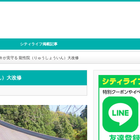
シティライフ掲載記事
キが見守る 龍性院（りゅうしょういん）大改修
ん）大改修