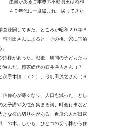
墨書があるご本尊の不動明王は昭和
４０年代に一度盗まれ、戻ってきた
学童疎開してきた。ところが昭和２０年３
。弓削田さんによると「その後、家に宿泊
う。
や鉄棒があった。戦後、勝間の子どもたち
で遊んだ。檀家総代の石井勝吉さん（７
と茂手木恒（７２）、弓削田茂之さん（６
「信仰心が薄くなり、人口も減った」とし
の太子講や女性が集まる講、町会行事など
大きな桜の切り株がある。近所の人が日露
以上の木。しかも、ひとつの切り株から住