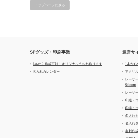
トップページに戻る
SPグッズ・印刷事業
運営サ
1本から作成可能！オリジナルうちわ作ります
1本か
名入れカレンダー
アクリル
レーザ
刺.com
レーザ
印鑑・
印鑑・
名入れ
名入れ
名刺作