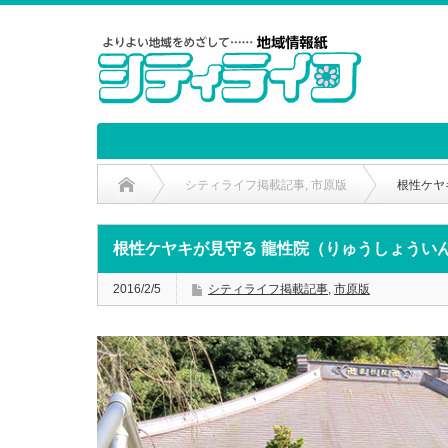
シティライフ掲載記事
,
市原版
根性ケヤ
根性ケヤキが見守る 龍性院（りゅうしょうい
2016/2/5
シティライフ掲載記事
,
市原版