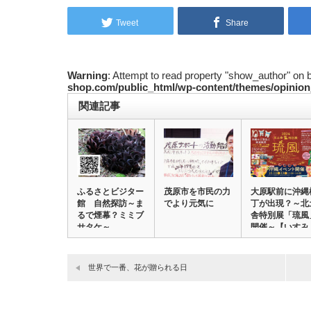
Tweet
Share
Warning
: Attempt to read property "show_author" on 
shop.com/public_html/wp-content/themes/opinion
関連記事
ふるさとビジター
茂原市を市民の力
大原駅前に沖縄
館 自然探訪～ま
でより元気に
丁が出現？～北
るで煙幕？ミミブ
舎特別展「琉風
サタケ～
開催～【いすみ
市…
世界で一番、花が贈られる日