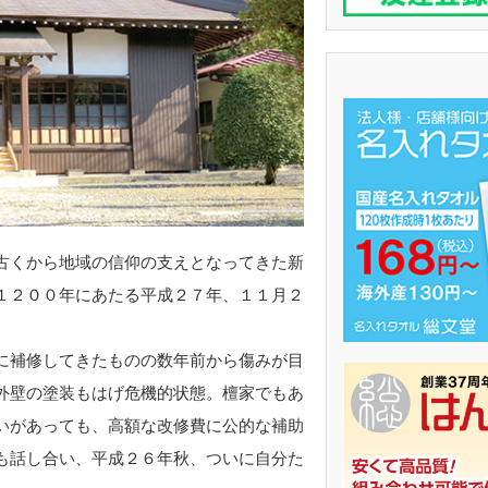
古くから地域の信仰の支えとなってきた新
１２００年にあたる平成２７年、１１月２
に補修してきたものの数年前から傷みが目
外壁の塗装もはげ危機的状態。檀家でもあ
いがあっても、高額な改修費に公的な補助
も話し合い、平成２６年秋、ついに自分た