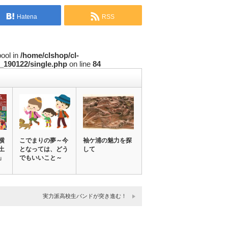
Hatena
RSS
bool in
/home/clshop/cl-
_190122/single.php
on line
84
横
こでまりの夢～今
袖ケ浦の魅力を探
土
となっては、どう
して
」
でもいいこと～
実力派高校生バンドが突き進む！