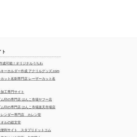
イト
ら作成可能！オリジナルうちわ
キーホルダー作成 アクリルグッズ.com
ーカット名刺専門店 レーザーカット名
ー加工専門サイト
ゴム印の専門店 はんこ市場ヤフー店
ゴム印の専門店 はんこ市場楽天市場店
カレンダー専門店 カレン堂
タオルの総文堂
成便利サイト スタプリドットコム