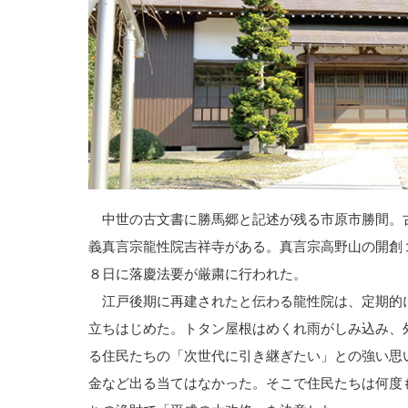
中世の古文書に勝馬郷と記述が残る市原市勝間。
義真言宗龍性院吉祥寺がある。真言宗高野山の開創
８日に落慶法要が厳粛に行われた。
江戸後期に再建されたと伝わる龍性院は、定期的
立ちはじめた。トタン屋根はめくれ雨がしみ込み、
る住民たちの「次世代に引き継ぎたい」との強い思
金など出る当てはなかった。そこで住民たちは何度