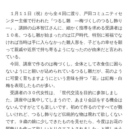
１月１１日（祝）から全４回に渡り、戸田コミュニティセ
ンター主催で行われた『つるし雛 ―梅づくしのつるし飾り
―』。講師の山本智江さんに、細かく指導を求める受講者は
１０名。つるし雛が始まったのは江戸時代、特別に裕福でな
ければ当時は手に入らなかった雛人形を、子どもの幸せを願
って親戚や近所で持ち寄るようになったのが由来だと言われ
ている。
今回、講座で作るのは梅づくし。全体として衣食住に困ら
ないようにと願いが込められているつるし雛だが、花のよう
に可愛く育ちますようにという意味を持つ『花』は紅梅・白
梅を表現したものが多い。
受講者の３０代女性は、「世代交流を目的に参加しまし
た。講座中は集中してしまうので、あまり会話をする機会は
ないんですがとても楽しいです。初めて作るのですべてが難
しいけれど、つるし飾りなど伝統的な物は廃れて欲しくない
です。９歳の娘に少しできたものを見せたら、今度はお花の
髪飾りを作って欲しいとリクエストされました」と嬉しそう