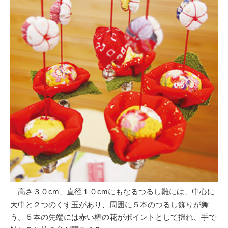
高さ３０cm、直径１０cmにもなるつるし雛には、中心に
大中と２つのくす玉があり、周囲に５本のつるし飾りが舞
う。５本の先端には赤い椿の花がポイントとして揺れ、手で