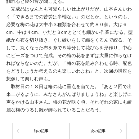
触れると鈴の音が聞こえる。
完成品はなんとも可愛らしい仕上がりだが、山本さんいわ
く「できるまでの苦労は半端ない」のだとか。というのも、
必要な梅の花は大中小３種類を合わせて約８０個。大は６
cm、中は４cm、小だと３cmととても細かい作業になる。型
紙から布を切り抜き、ぐし縫いをして綿をくるんで絞る。そ
して、丸くなった布を糸で５等分して花びらを形作り、中心
にビーズをつけて完成。その梅の花をまずは大量に作らなけ
ればならないのだ。だが、「梅の花を組み合わせる時、配色
をどうしようか考えるのも楽しいわよね」と、次回の講座を
想像して楽しむ声も。
取材日の１８日は椿の花に重点を当てた。「あと２回で出
来上がるように、みなさんがんばりましょうね」と楽しげに
声をかける山本さん。梅の花が咲く頃、それぞれの家にも綺
麗な梅のつるし雛が飾られていることだろう。
前の記事
次の記事