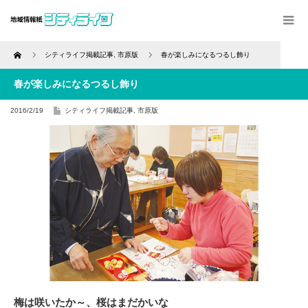
Home
シティライフ掲載記事
,
市原版
春が楽しみになるつるし飾り
春が楽しみになるつるし飾り
2016/2/19
シティライフ掲載記事
,
市原版
梅は咲いたか～、桜はまだかいな