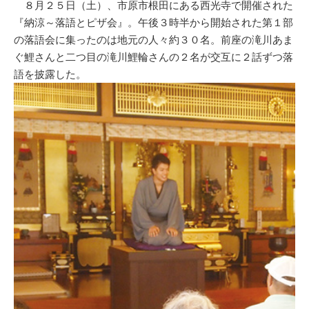
８月２５日（土）、市原市根田にある西光寺で開催された
『納涼～落語とピザ会』。午後３時半から開始された第１部
の落語会に集ったのは地元の人々約３０名。前座の滝川あま
ぐ鯉さんと二つ目の滝川鯉輪さんの２名が交互に２話ずつ落
語を披露した。