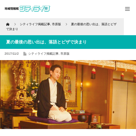
Home
シティライフ掲載記事
,
市原版
夏の最後の思い出は、落語とピザ
で決まり
夏の最後の思い出は、落語とピザで決まり
2017/11/2
シティライフ掲載記事
,
市原版