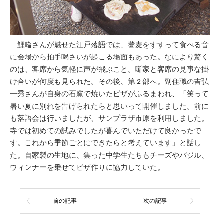
鯉輪さんが魅せた江戸落語では、蕎麦をすすって食べる音
に会場から拍手喝さいが起こる場面もあった。なにより驚く
のは、客席から気軽に声が飛ぶこと。噺家と客席の見事な掛
け合いが何度も見られた。その後、第２部へ。副住職の吉弘
一秀さんが自身の石窯で焼いたピザがふるまわれ、「笑って
暑い夏に別れを告げられたらと思いって開催しました。前に
も落語会は行いましたが、サンプラザ市原を利用しました。
寺では初めての試みでしたが喜んでいただけて良かったで
す。これから季節ごとにできたらと考えています」と話し
た。自家製の生地に、集った中学生たちもチーズやバジル、
ウィンナーを乗せてピザ作りに協力していた。
前の記事
次の記事