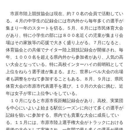
市原市陸上競技協会は現在、約７０名の会員で活動してい
る。４月の中学生の記録会には市内外から毎年多くの選手が
集まり一年のスタートを切る。５月、６月には市民体育大会
があり、特に小学生の部には８００名近くの児童が集まり会
場はその家族等の応援で大きく盛り上がる。７月になると、
体育協会との共催でナイター陸上競技記録会が開催され、毎
年、１０００名を超える県内外から参加者があり、人気の高
い大会となっている。特に高校インターハイの前哨戦として
上位をねらう選手達が集まる。また、世界レベル大会の出場
者も調整をかねて参加することもある。８月、９月は、県民
体育大会の市原市代表選手を選び、１０月の大会に挑む。近
年は女子が常に上位争いをしている。
１０月になると市原市長距離記録会があり、高校、実業団
を中心にいよいよ始まる駅伝シーズンに向けて多くの選手が
記録を狙いに参加する、県内でも貴重な大会に成長してい
る。１１月には、市原市陸上選手権大会がトラックにおける
最後の大会として実施され、一年間で最も多くの選手が最後