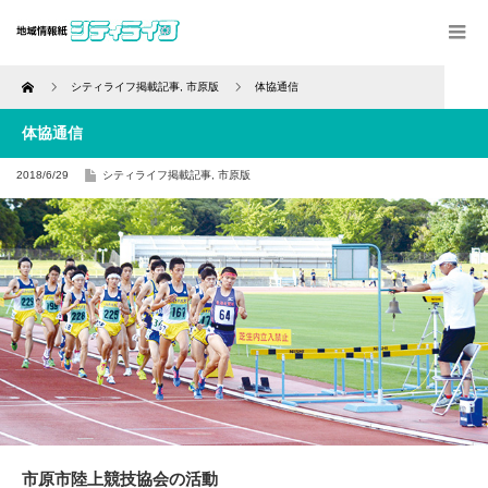
Home
シティライフ掲載記事
,
市原版
体協通信
体協通信
2018/6/29
シティライフ掲載記事
,
市原版
市原市陸上競技協会の活動